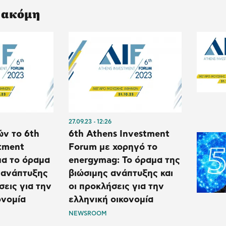
 ακόμη
27.09.23
12:26
ν το 6th
6th Athens Investment
tment
Forum με χορηγό το
μα το όραμα
energymag: Το όραμα της
 ανάπτυξης
βιώσιμης ανάπτυξης και
σεις για την
οι προκλήσεις για την
ονομία
ελληνική οικονομία
NEWSROOM