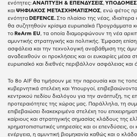
ενότητες:
ΑΝΑΠΤΥΞΗ & ΕΠΕΝΔΥΣΕΙΣ
,
ΥΠΟΔΟΜΕΣ 
και
ΨΗΦΙΑΚΟΣ ΜΕΤΑΣΧΗΜΑΤΙΣΜΟΣ
, ενώ φέτος πρ
ενότητα
DEFENCE.
Στο πλαίσιο της νέας, ιδιαίτερ
θα συζητηθούν κρίσιμα ευρωπαϊκά Προγράμματα κα
το
ReArm EU
, τα οποία διαμορφώνουν τη νέα αρχι
αμυντικής στρατηγικής και πολιτικής. Έμφαση επίσ
ασφάλεια και την τεχνολογική αναβάθμιση της άμυ
αναδειχθούν οι προκλήσεις και οι ευκαιρίες μέσα
ευρωπαϊκό και διεθνές περιβάλλον ασφάλειας και 
Το 8ο AIF θα τιμήσουν με την παρουσία και τις το
κυβερνητικά στελέχη και Υπουργοί, επιβεβαιώνοντ
κεντρικού πεδίου διαλόγου για την ανάπτυξη, τις επ
προτεραιότητες της χώρας μας. Παράλληλα, τη συμ
επιβεβαιώσει διακεκριμένα στελέχη του επιχειρημ
καίριους και στρατηγικής σημασίας κλάδους της ελλ
χρηματοπιστωτικές υπηρεσίες και οι επενδύσεις, οι 
ενέργεια, η αμυντική βιομηχανία καθώς και ο κλάδ