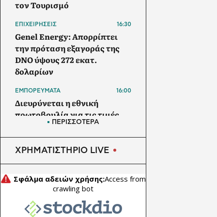
τον Τουρισμό
ΕΠΙΧΕΙΡΗΣΕΙΣ
16:30
Genel Energy: Απορρίπτει
την πρόταση εξαγοράς της
DNO ύψους 272 εκατ.
δολαρίων
ΕΜΠΟΡΕΥΜΑΤΑ
16:00
Διευρύνεται η εθνική
πρωτοβουλία για τις τιμές
ΠΕΡΙΣΣΟΤΕΡΑ
στο ράφι των σούπερ μάρκετ
ΠΥΡΗΝΙΚΗ ΕΝΕΡΓΕΙΑ
15:30
ΧΡΗΜΑΤΙΣΤΗΡΙΟ LIVE
Ουγγαρία: Σε κρίσιμο σημείο
το Πακς λόγω χαμηλής
στάθμης του Δούναβη – Στο
10% η λειτουργία του