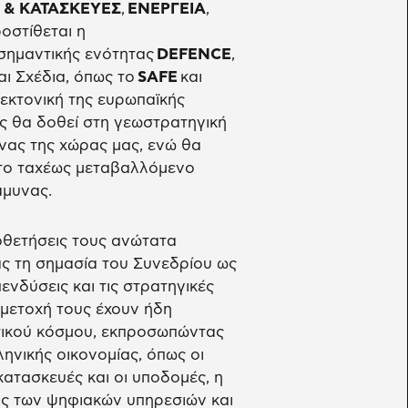
& ΚΑΤΑΣΚΕΥΕΣ
,
ΕΝΕΡΓΕΙΑ
,
οστίθεται η
α σημαντικής ενότητας
DEFENCE
,
ι Σχέδια, όπως το
SAFE
και
τεκτονική της ευρωπαϊκής
ης θα δοθεί στη γεωστρατηγική
νας της χώρας μας, ενώ θα
 στο ταχέως μεταβαλλόμενο
άμυνας.
ποθετήσεις τους ανώτατα
ας τη σημασία του Συνεδρίου ως
ενδύσεις και τις στρατηγικές
μετοχή τους έχουν ήδη
ατικού κόσμου, εκπροσωπώντας
ηνικής οικονομίας, όπως οι
κατασκευές και οι υποδομές, η
ος των ψηφιακών υπηρεσιών και