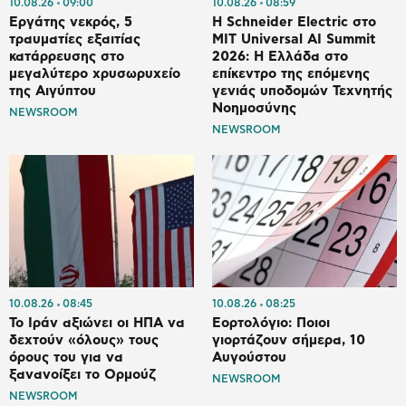
10.08.26
09:00
10.08.26
08:59
Εργάτης νεκρός, 5
Η Schneider Electric στο
τραυματίες εξαιτίας
MIT Universal AI Summit
κατάρρευσης στο
2026: Η Ελλάδα στο
μεγαλύτερο χρυσωρυχείο
επίκεντρο της επόμενης
της Αιγύπτου
γενιάς υποδομών Τεχνητής
Νοημοσύνης
NEWSROOM
NEWSROOM
10.08.26
08:45
10.08.26
08:25
Το Ιράν αξιώνει οι ΗΠΑ να
Εορτολόγιο: Ποιοι
δεχτούν «όλους» τους
γιορτάζουν σήμερα, 10
όρους του για να
Αυγούστου
ξανανοίξει το Ορμούζ
NEWSROOM
NEWSROOM