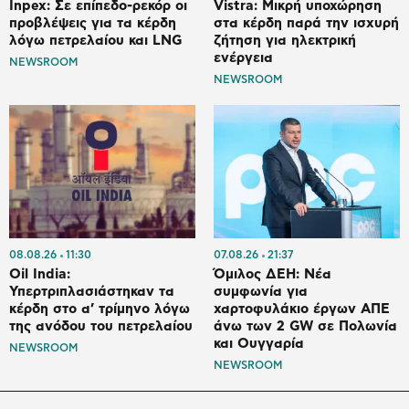
Inpex: Σε επίπεδο-ρεκόρ οι
Vistra: Μικρή υποχώρηση
προβλέψεις για τα κέρδη
στα κέρδη παρά την ισχυρή
λόγω πετρελαίου και LNG
ζήτηση για ηλεκτρική
ενέργεια
NEWSROOM
NEWSROOM
08.08.26
11:30
07.08.26
21:37
Oil India:
Όμιλος ΔΕΗ: Νέα
Υπερτριπλασιάστηκαν τα
συμφωνία για
κέρδη στο α’ τρίμηνο λόγω
χαρτοφυλάκιο έργων ΑΠΕ
της ανόδου του πετρελαίου
άνω των 2 GW σε Πολωνία
και Ουγγαρία
NEWSROOM
NEWSROOM