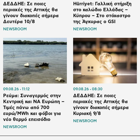
ΔΕΔΔΗΕ: Σε ποιες
Hürriyet: Γαλλική στήριξη
περιοχές της Αττικής θα
στο καλώδιο Ελλάδας –
γίνουν διακοπές σήμερα
Κύπρου – Στο στόχαστρο
Δευτέρα 10/8
της Άγκυρας ο GSI
NEWSROOM
NEWSROOM
09.08.26
11:12
09.08.26
08:30
Ρεύμα: Συναγερμός στην
ΔΕΔΔΗΕ: Σε ποιες
Κεντρική και ΝΑ Ευρώπη –
περιοχές της Αττικής θα
Τιμές πάνω από 700
γίνουν διακοπές σήμερα
ευρώ/MWh και φόβοι για
Κυριακή 9/8
νέο θερμό επεισόδιο
NEWSROOM
NEWSROOM