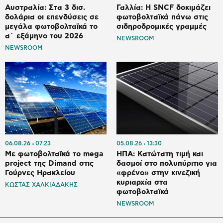
Αυστραλία: Στα 3 δισ.
Γαλλία: Η SNCF δοκιμάζει
δολάρια οι επενδύσεις σε
φωτοβολταϊκά πάνω στις
μεγάλα φωτοβολταϊκά το
σιδηροδρομικές γραμμές
α΄ εξάμηνο του 2026
NEWSROOM
NEWSROOM
06.08.26
07:23
05.08.26
13:30
Με φωτοβολταϊκά το mega
ΗΠΑ: Κατώτατη τιμή και
project της Dimand στις
δασμοί στο πολυπύριτιο για
Γούρνες Ηρακλείου
«φρένο» στην κινεζική
κυριαρχία στα
ΚΩΣΤΑΣ ΧΑΛΚΙΑΔΑΚΗΣ
φωτοβολταϊκά
NEWSROOM