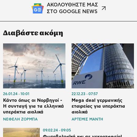
ΑΚΟΛΟΥΘΗΣΤΕ ΜΑΣ
ΣΤΟ GOOGLE NEWS
Διαβάστε ακόμη
26.01.24
10:01
22.12.23
07:57
Κάντο όπως οι Νορβηγοί -
Mega deal γερμανικής
Η συνταγή για τα ελληνικά
εταιρείας για υπεράκτια
υπεράκτια αιολικά
αιολικά
ΝΕΦΕΛΗ ΖΟΡΜΠΑ
ΑΡΤΕΜΙΣ ΜΑΝΤΗ
09.02.24
09:05
Φωτοβολταϊκά και σε νεκροταφείο!