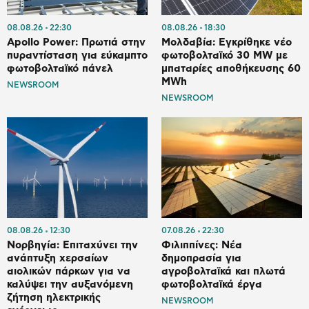
08.08.26
22:30
08.08.26
18:30
Apollo Power: Πρωτιά στην
Μολδαβία: Εγκρίθηκε νέο
πυραντίσταση για εύκαμπτο
φωτοβολταϊκό 30 MW με
φωτοβολταϊκό πάνελ
μπαταρίες αποθήκευσης 60
MWh
NEWSROOM
NEWSROOM
08.08.26
12:30
07.08.26
22:30
Νορβηγία: Επιταχύνει την
Φιλιππίνες: Νέα
ανάπτυξη χερσαίων
δημοπρασία για
αιολικών πάρκων για να
αγροβολταϊκά και πλωτά
καλύψει την αυξανόμενη
φωτοβολταϊκά έργα
ζήτηση ηλεκτρικής
NEWSROOM