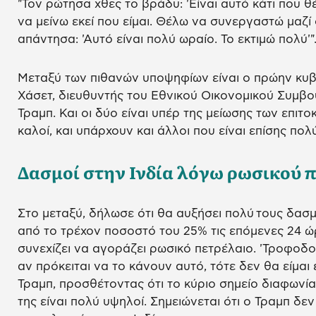
"Τον ρώτησα χθες το βράδυ: 'Είναι αυτό κάτι που θέ
να μείνω εκεί που είμαι. Θέλω να συνεργαστώ μαζί σ
απάντησα: 'Αυτό είναι πολύ ωραίο. Το εκτιμώ πολύ'"
Μεταξύ των πιθανών υποψηφίων είναι ο πρώην κυβε
Χάσετ, διευθυντής του Εθνικού Οικονομικού Συμβο
Τραμπ. Και οι δύο είναι υπέρ της μείωσης των επιτοκ
καλοί, και υπάρχουν και άλλοι που είναι επίσης πολ
Δασμοί στην Ινδία λόγω ρωσικού 
Στο μεταξύ, δήλωσε ότι θα αυξήσει πολύ τους δασμ
από το τρέχον ποσοστό του 25% τις επόμενες 24 ώρ
συνεχίζει να αγοράζει ρωσικό πετρέλαιο. 'Τροφοδο
αν πρόκειται να το κάνουν αυτό, τότε δεν θα είμαι
Τραμπ, προσθέτοντας ότι το κύριο σημείο διαφωνίας 
της είναι πολύ υψηλοί. Σημειώνεται ότι ο Τραμπ δ