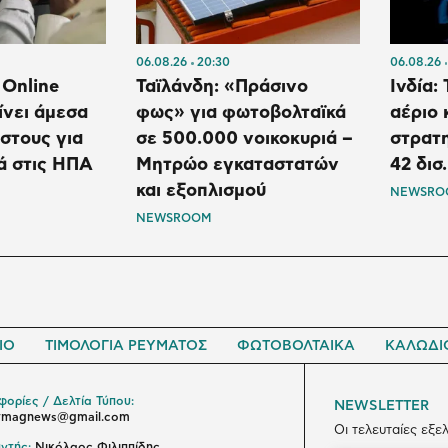
06.08.26
20:30
06.08.26
 Online
Ταϊλάνδη: «Πράσινο
Ινδία:
ίνει άμεσα
φως» για φωτοβολταϊκά
αέριο 
όστους για
σε 500.000 νοικοκυριά –
στρατ
ά στις ΗΠΑ
Μητρώο εγκαταστατών
42 δισ
και εξοπλισμού
NEWSRO
NEWSROOM
ΙΟ
ΤΙΜΟΛΟΓΙΑ ΡΕΥΜΑΤΟΣ
ΦΩΤΟΒΟΛΤΑΙΚΑ
ΚΑΛΩΔΙ
ορίες / Δελτία Τύπου:
NEWSLETTER
ymagnews@gmail.com
Οι τελευταίες εξε
ντής:
Νικόλαος Φιλιππίδης