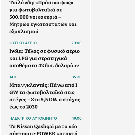
Ταϊλάνδη: «Πράσινο φως»
για φωτοβολταϊκά σε
500.000 νοικοκυριά –
Μητρώο εγκαταστατών και
εξοπλισμού
ΦΥΣΙΚΟ ΑΕΡΙΟ
20:00
Ινδία: Τέλος σε φυσικό αέριο
και LPG για στρατηγικά
αποθέματα 42 δισ. δολαρίων
ΑΠΕ
19:30
Μπανγκλαντές: Πάνω από 1
GW τα φωτοβολταϊκά στις
στέγες – Στα 5,5 GW ο στόχος
έως το 2030
ΗΛΕΚΤΡΙΚΟ ΑΥΤΟΚΙΝΗΤΟ
19:00
Το Nissan Qashqai με το νέο
σύστημα e-POWER κατακτά