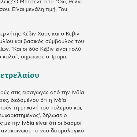
λεις;' Ο Μπέσεντ είπε: 'Όχι, θέλω
ου. Είναι μεγάλη τιμή'. Του
.
ρνήτης Κέβιν Χαρς και ο Κέβιν
υλίου και βασικός σύμβουλος του
ίων. "Και οι δύο Κέβιν είναι πολύ
ύ καλοί", σημείωσε ο Τραμπ.
πετρελαίου
ούς στις εισαγωγές από την Ινδία
ες, δεδομένου ότι η Ινδία
τούν τη μηχανή του πολέμου και,
 ευχαριστημένος', δήλωσε ο
με την Ινδία είναι ότι οι δασμοί
εν ανακοίνωσε το νέο δασμολογικό