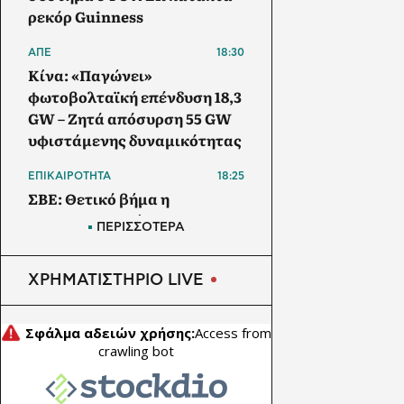
ρεκόρ Guinness
ΑΠΕ
18:30
Κίνα: «Παγώνει»
φωτοβολταϊκή επένδυση 18,3
GW – Ζητά απόσυρση 55 GW
υφιστάμενης δυναμικότητας
ΕΠΙΚΑΙΡΟΤΗΤΑ
18:25
ΣΒΕ: Θετικό βήμα η
επανενεργοποίηση της
ΠΕΡΙΣΣΟΤΕΡΑ
Κυβερνητικής Επιτροπής
Βιομηχανίας
ΧΡΗΜΑΤΙΣΤΗΡΙΟ LIVE
ΕΜΠΟΡΕΥΜΑΤΑ
18:00
Οι ΗΠΑ αναστέλλουν τις
εισαγωγές από τον
μεγαλύτερο παραγωγό
αβοκάντο του Μεξικού