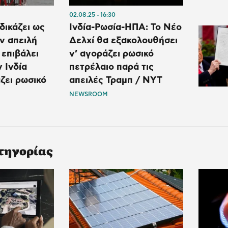
02.08.25
16:30
δικάζει ως
Ινδία-Ρωσία-ΗΠΑ: Το Νέο
ν απειλή
Δελχί θα εξακολουθήσει
 επιβάλει
ν’ αγοράζει ρωσικό
 Ινδία
πετρέλαιο παρά τις
ζει ρωσικό
απειλές Τραμπ / NYT
NEWSROOM
τηγορίας