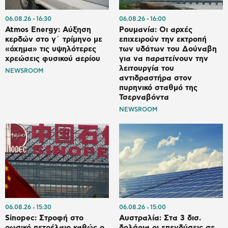
06.08.26
16:30
06.08.26
16:00
Atmos Energy: Αύξηση
Ρουμανία: Οι αρχές
κερδών στο γ΄ τρίμηνο με
επιχειρούν την εκτροπή
«όχημα» τις υψηλότερες
των υδάτων του Δούναβη
χρεώσεις φυσικού αερίου
για να παρατείνουν την
λειτουργία του
NEWSROOM
αντιδραστήρα στον
πυρηνικό σταθμό της
Τσερναβόντα
NEWSROOM
06.08.26
15:30
06.08.26
15:00
Sinopec: Στροφή στο
Αυστραλία: Στα 3 δισ.
ρωσικό πετρέλαιο καθώς ο
δολάρια οι επενδύσεις σε