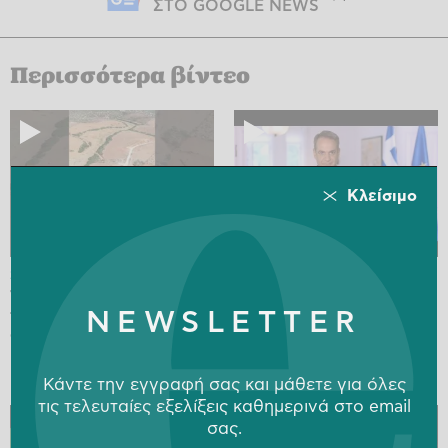
ΣΤΟ GOOGLE NEWS
Περισσότερα βίντεο
Κλείσιμο
27.04.26
10:43
22.04.26
13:03
Το ακούμε συχνά: «Καίνε
Τα 8 μέτρα στήριξης
τα δάση για να μπουν
Μητσοτάκη
NEWSLETTER
ανεμογεννήτριες» - Τι
NEWSROOM
ισχύει στην πράξη:
NEWSROOM
Κάντε την εγγραφή σας και μάθετε για όλες
τις τελευταίες εξελίξεις καθημερινά στο email
σας.