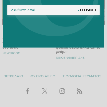
ΕΓΓΡΑΦΗ
15.04.26
13:09
20.03.26
07:58
Δείτε live την τελετή
Energycast: Το Ελληνικό
υπογραφής της σύμβασης
ενεργειακό παράδοξο: Γιατί
γεωτρήσης για το Block 2
ο πόλεμος «φουντώνει» το
στο Ιόνιο
φυσικό αέριο αλλά όχι το
ρεύμα;
NEWSROOM
ΝΙΚΟΣ ΦΙΛΙΠΠΙΔΗΣ
ΠΕΤΡΕΛΑΙΟ
ΦΥΣΙΚΟ ΑΕΡΙΟ
ΤΙΜΟΛΟΓΙΑ ΡΕΥΜΑΤΟΣ