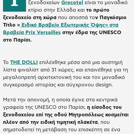
ξενοδοχείων
Grecotel
είναι το μοναδικό
κτίριο στην Ελλάδα και
το πρώτο
ξενοδοχείο στη χώρα
που αποσπά το
ν Παγκόσμιο
Τίτλο «
Ειδικό Βραβείο Εξωτερικής Όψης» στα
Βραβεία
Prix
Versailles
στην έδρα της
UNESCO
στο Παρίσι.
Το
THE
DOLLI
επιλέχθηκε μέσα από μια αυστηρή
λίστα φιναλίστ από 31 χώρες, και επαινέθηκε για τη
μεγαλοπρεπή αρχιτεκτονική του και τον μοναδικό
συγκερασμό ιστορίας και σύγχρονου design.
Μετά την απονομή, η οποία έγινε στα κεντρικά
γραφεία της UNESCO στο Παρίσι,
η είσοδος του
ξενοδοχείου επί της οδού Μητροπόλεως κοσμείται
πλέον από την ειδική τιμητική πλακέτα
, που
σηματοδοτεί τη μετάβαση του επισκέπτη σε ένα