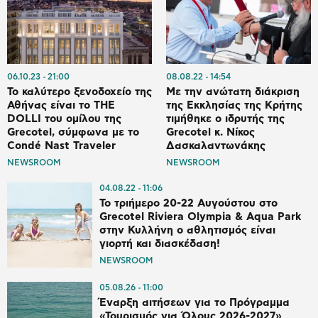
06.10.23
21:00
08.08.22
14:54
Το καλύτερο ξενοδοχείο της
Με την ανώτατη διάκριση
Αθήνας είναι το ΤΗΕ
της Εκκλησίας της Κρήτης
DOLLI του ομίλου της
τιμήθηκε ο ιδρυτής της
Grecotel, σύμφωνα με το
Grecotel κ. Νίκος
Condé Nast Traveler
Δασκαλαντωνάκης
NEWSROOM
NEWSROOM
04.08.22
11:06
Το τριήμερο 20-22 Αυγούστου στο
Grecotel Riviera Olympia & Aqua Park
στην Κυλλήνη o αθλητισμός είναι
γιορτή και διασκέδαση!
NEWSROOM
05.08.26
11:00
Έναρξη αιτήσεων για το Πρόγραμμα
«Τουρισμός για Όλους 2026-2027»