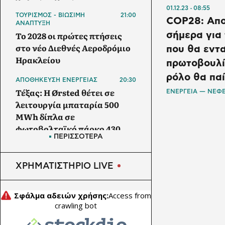
01.12.23
08:55
ΤΟΥΡΙΣΜΟΣ - ΒΙΩΣΙΜΗ
21:00
COP28: Απο
ΑΝΑΠΤΥΞΗ
Το 2028 οι πρώτες πτήσεις
σήμερα για 
στο νέο Διεθνές Αεροδρόμιο
που θα εντ
Ηρακλείου
πρωτοβουλία
ρόλο θα παί
ΑΠΟΘΗΚΕΥΣΗ ΕΝΕΡΓΕΙΑΣ
20:30
Τέξας: Η Ørsted θέτει σε
ΕΝΕΡΓΕΙΑ — ΝΕΦ
λειτουργία μπαταρία 500
MWh δίπλα σε
φωτοβολταϊκό πάρκο 430
ΠΕΡΙΣΣΟΤΕΡΑ
MW
ΑΓΡΟΤΙΚΗ ΟΙΚΟΝΟΜΙΑ
20:00
ΧΡΗΜΑΤΙΣΤΗΡΙΟ LIVE
ΥΠΑΑΤ: Θωρακίζεται όλη η
χώρα απέναντι στις
επιζωοτίες - 12,5 εκατ. ευρώ
επί πλέον στις 13
Περιφέρειες για μέτρα