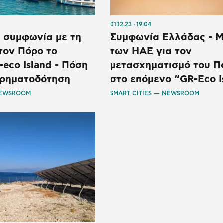
01.12.23
19:04
 συμφωνία με τη
Συμφωνία Ελλάδας - M
τον Πόρο το
των ΗΑΕ για τον
eco Island - Πόση
μετασχηματισμό του Π
 χρηματοδότηση
στο επόμενο “GR-Eco Ι
NEWSROOM
SMART CITIES — NEWSROOM