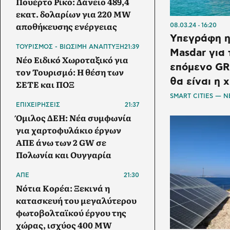
Πουέρτο Ρίκο: Δάνειο 489,4
εκατ. δολαρίων για 220 MW
αποθήκευσης ενέργειας
08.03.24
16:20
Υπεγράφη η
ΤΟΥΡΙΣΜΟΣ - ΒΙΩΣΙΜΗ ΑΝΑΠΤΥΞΗ
21:39
Masdar για 
Νέο Ειδικό Χωροταξικό για
επόμενο GR-
τον Τουρισμό: Η θέση των
θα είναι η
ΣΕΤΕ και ΠΟΞ
SMART CITIES — 
ΕΠΙΧΕΙΡΗΣΕΙΣ
21:37
Όμιλος ΔΕΗ: Νέα συμφωνία
για χαρτοφυλάκιο έργων
ΑΠΕ άνω των 2 GW σε
Πολωνία και Ουγγαρία
ΑΠΕ
21:30
Νότια Κορέα: Ξεκινά η
κατασκευή του μεγαλύτερου
φωτοβολταϊκού έργου της
χώρας, ισχύος 400 MW