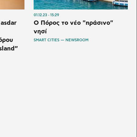
01.12.23
15:29
asdar
Ο Πόρος το νέο "πράσινο"
νησί
όρου
SMART CITIES — NEWSROOM
sland”