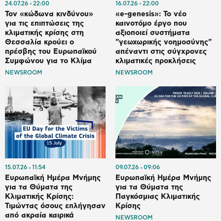
24.07.26
22:00
16.07.26
22:00
Τον «κώδωνα κινδύνου»
«e-genesis»: Το νέο
για τις επιπτώσεις της
καινοτόμο έργο που
κλιματικής κρίσης στη
αξιοποιεί συστήματα
Θεσσαλία κρούει ο
"γεωχωρικής νοημοσύνης"
πρέσβης του Ευρωπαϊκού
απέναντι στις σύγχρονες
Συμφώνου για το Κλίμα
κλιματικές προκλήσεις
NEWSROOM
NEWSROOM
15.07.26
11:54
09.07.26
09:06
Ευρωπαϊκή Ημέρα Μνήμης
Ευρωπαϊκή Ημέρα Μνήμης
για τα Θύματα της
για τα Θύματα της
Κλιματικής Κρίσης:
Παγκόσμιας Κλιματικής
Τιμώντας όσους επλήγησαν
Κρίσης
από ακραία καιρικά
NEWSROOM