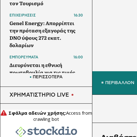
τον Τουρισμό
ΕΠΙΧΕΙΡΗΣΕΙΣ
16:30
Genel Energy: Απορρίπτει
την πρόταση εξαγοράς της
DNO ύψους 272 εκατ.
δολαρίων
ΕΜΠΟΡΕΥΜΑΤΑ
16:00
Διευρύνεται η εθνική
πρωτοβουλία για τις τιμές
ΠΕΡΙΣΣΟΤΕΡΑ
στο ράφι των σούπερ μάρκετ
ΠΕΡΙΒΑΛΛΟΝ
ΠΥΡΗΝΙΚΗ ΕΝΕΡΓΕΙΑ
15:30
ΧΡΗΜΑΤΙΣΤΗΡΙΟ LIVE
Ουγγαρία: Σε κρίσιμο σημείο
το Πακς λόγω χαμηλής
στάθμης του Δούναβη – Στο
10% η λειτουργία του
Διαβάστε