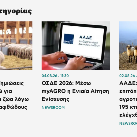
τηγορίας
04.08.26
11:30
02.08.26
ημιώσεις
ΟΣΔΕ 2026: Μέσω
ΑΑΔΕ:
ώ για
myAGRO η Ενιαία Αίτηση
επιτόπ
 ζώα λόγω
Ενίσχυσης
αγροτι
ι αφθώδους
195 κ
NEWSROOM
ελέγχ
NEWSRO