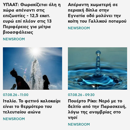
ΥΠΑΑΤ: Θωρακίζεται όλη η
Απέραντη χωματερή σε
χώρα απέναντι στις
περιοχή δίπλα στην
επιζωοτίες - 12,5 εκατ.
Εγνατία οδό μολύνει την
ευρώ επί πλέον στις 13
κοίτη του Γαλλικού ποταμού
Περιφέρειες για μέτρα
NEWSROOM
βιοασφάλειας
NEWSROOM
07.08.26
11:00
07.08.26
09:30
Ιταλία. To φετινό καλοκαίρι
Πουέρτο Ρίκο: Νερό με το
είναι το θερμότερο του
δελτίο από την Παρασκευή,
τελευταίου αιώνα
λόγω της ανομβρίας στο
νησί
NEWSROOM
NEWSROOM