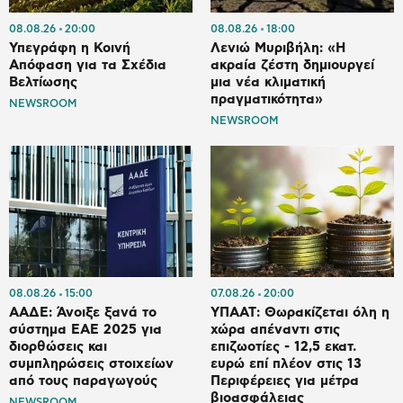
08.08.26
20:00
08.08.26
18:00
Υπεγράφη η Κοινή
Λενιώ Μυριβήλη: «Η
Απόφαση για τα Σχέδια
ακραία ζέστη δημιουργεί
Βελτίωσης
μια νέα κλιματική
πραγματικότητα»
NEWSROOM
NEWSROOM
08.08.26
15:00
07.08.26
20:00
ΑΑΔΕ: Άνοιξε ξανά το
ΥΠΑΑΤ: Θωρακίζεται όλη η
σύστημα ΕΑΕ 2025 για
χώρα απέναντι στις
διορθώσεις και
επιζωοτίες - 12,5 εκατ.
συμπληρώσεις στοιχείων
ευρώ επί πλέον στις 13
από τους παραγωγούς
Περιφέρειες για μέτρα
βιοασφάλειας
NEWSROOM