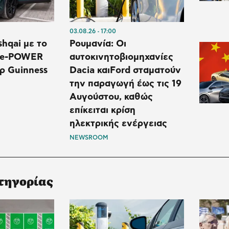
03.08.26
17:00
shqai με το
Ρουμανία: Οι
 e-POWER
αυτοκινητοβιομηχανίες
ρ Guinness
Dacia και⁠Ford σταματούν
την παραγωγή έως τις 19
Αυγούστου, καθώς
επίκειται κρίση
ηλεκτρικής ενέργειας
NEWSROOM
τηγορίας