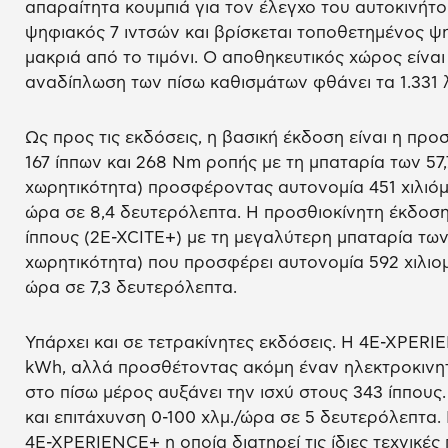
απαραίτητα κουμπιά για τον έλεγχο του αυτοκινήτο
ψηφιακός 7 ιντσών και βρίσκεται τοποθετημένος ψ
μακριά από το τιμόνι. Ο αποθηκευτικός χώρος είναι
αναδίπλωση των πίσω καθισμάτων φθάνει τα 1.331 λ
Ως προς τις εκδόσεις, η βασική έκδοση είναι η πρ
167 ίππων και 268 Nm ροπής με τη μπαταρία των 5
χωρητικότητα) προσφέροντας αυτονομία 451 χιλιόμε
ώρα σε 8,4 δευτερόλεπτα. Η προσθιοκίνητη έκδοση
ίππους (2E-XCITE+) με τη μεγαλύτερη μπαταρία τω
χωρητικότητα) που προσφέρει αυτονομία 592 χιλιομ
ώρα σε 7,3 δευτερόλεπτα.
Υπάρχει και σε τετρακίνητες εκδόσεις. Η 4E-XPERI
kWh, αλλά προσθέτοντας ακόμη έναν ηλεκτροκινητ
στο πίσω μέρος αυξάνει την ισχύ στους 343 ίππους.
και επιτάχυνση 0-100 χλμ./ώρα σε 5 δευτερόλεπτα.
4E-XPERIENCE+ η οποία διατηρεί τις ίδιες τεχνικέ