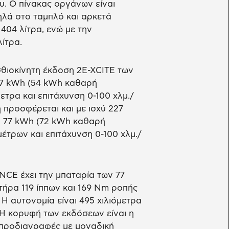
υ. Ο πίνακας οργάνων είναι
ηλά στο ταμπλό και αρκετά
 404 λίτρα, ενώ με την
ίτρα.
οσθιοκίνητη έκδοση 2E-XCITE των
7,7 kWh (54 kWh καθαρή
τρα και επιτάχυνση 0-100 χλμ./
 προσφέρεται και με ισχύ 227
ν 77 kWh (72 kWh καθαρή
έτρων και επιτάχυνση 0-100 χλμ./
ENCE έχει την μπαταρία των 77
ήρα 119 ίππων και 169 Nm ροπής
 Η αυτονομία είναι 495 χιλιόμετρα
 Η κορυφή των εκδόσεων είναι η
ς προδιαγραφές με μοναδική