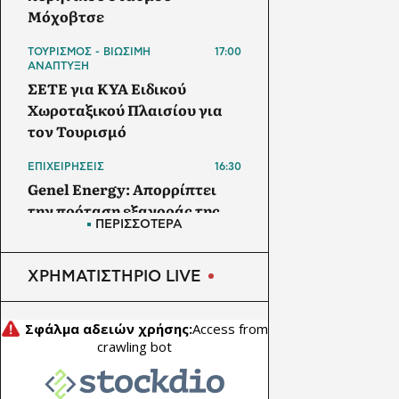
Μόχοβτσε
ΤΟΥΡΙΣΜΟΣ - ΒΙΩΣΙΜΗ
17:00
ΑΝΑΠΤΥΞΗ
ΣΕΤΕ για ΚΥΑ Ειδικού
Χωροταξικού Πλαισίου για
τον Τουρισμό
ΕΠΙΧΕΙΡΗΣΕΙΣ
16:30
Genel Energy: Απορρίπτει
την πρόταση εξαγοράς της
ΠΕΡΙΣΣΟΤΕΡΑ
DNO ύψους 272 εκατ.
δολαρίων
ΧΡΗΜΑΤΙΣΤΗΡΙΟ LIVE
ΕΜΠΟΡΕΥΜΑΤΑ
16:00
Διευρύνεται η εθνική
πρωτοβουλία για τις τιμές
στο ράφι των σούπερ μάρκετ