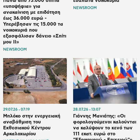
Πάνω από 75.000 σπίτια
ευάλωτα νοικοκυριά
«υποψήφια» για
NEWSROOM
ανακαίνιση με επιδότηση
έως 36.000 ευρώ -
Υπερέβησαν τις 15.000 τα
νοικοκυριά που
εξασφάλισαν δάνειο «Σπίτι
μου ΙΙ»
NEWSROOM
29.07.26
07:19
28.07.26
13:07
Μπλόκο στην ενεργειακή
Γιάννης Μανιάτης: «Οι
αναβάθμιση του
φορολογούμενοι καλούνται
Εκθεσιακού Κέντρου
να καλύψουν το κενό των
Αρκαλοχωρίου
111 εκατ. ευρώ στο
"Εξοικονομώ - Επιχειρώ"»