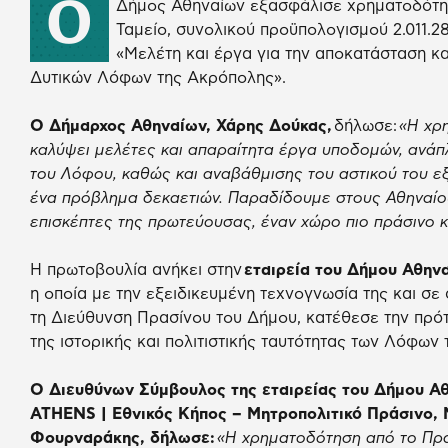
Ο
Δήμος Αθηναίων εξασφάλισε χρηματοδότη
Ταμείο, συνολικού προϋπολογισμού 2.011.28
«Μελέτη και έργα για την αποκατάσταση κα
Δυτικών Λόφων της Ακρόπολης».
Ο Δήμαρχος Αθηναίων, Χάρης Δούκας,
δήλωσε:
«Η χρ
καλύψει μελέτες και απαραίτητα έργα υποδομών, ανάπ
του Λόφου, καθώς και αναβάθμισης του αστικού του ε
ένα πρόβλημα δεκαετιών. Παραδίδουμε στους Αθηναίου
επισκέπτες της πρωτεύουσας, έναν χώρο πιο πράσινο κ
Η πρωτοβουλία ανήκει στην
εταιρεία του Δήμου Αθη
η οποία με την εξειδικευμένη τεχνογνωσία της και σε
τη Διεύθυνση Πρασίνου του Δήμου, κατέθεσε την πρότ
της ιστορικής και πολιτιστικής ταυτότητας των Λόφων 
Ο Διευθύνων Σύμβουλος της εταιρείας του Δήμου Α
ATHENS | Εθνικός Κήπος – Μητροπολιτικό Πράσινο, 
Φουρναράκης, δήλωσε:
«Η χρηματοδότηση από το Πρά