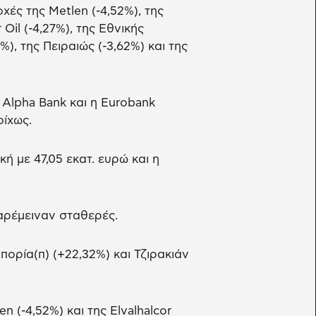
ές της Metlen (-4,52%), της
 Oil (-4,27%), της Εθνικής
%), της Πειραιώς (-3,62%) και της
lpha Bank και η Eurobank
οίχως.
 με 47,05 εκατ. ευρώ και η
παρέμειναν σταθερές.
ορία(π) (+22,32%) και Τζιρακιάν
 (-4,52%) και της Elvalhalcor