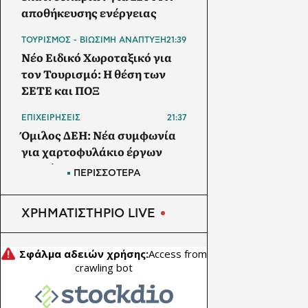
αποθήκευσης ενέργειας
ΤΟΥΡΙΣΜΟΣ - ΒΙΩΣΙΜΗ ΑΝΑΠΤΥΞΗ
21:39
Νέο Ειδικό Χωροταξικό για
τον Τουρισμό: Η θέση των
ΣΕΤΕ και ΠΟΞ
ΕΠΙΧΕΙΡΗΣΕΙΣ
21:37
Όμιλος ΔΕΗ: Νέα συμφωνία
για χαρτοφυλάκιο έργων
ΑΠΕ άνω των 2 GW σε
ΠΕΡΙΣΣΟΤΕΡΑ
Πολωνία και Ουγγαρία
ΑΠΕ
ΧΡΗΜΑΤΙΣΤΗΡΙΟ LIVE
21:30
Νότια Κορέα: Ξεκινά η
κατασκευή του μεγαλύτερου
φωτοβολταϊκού έργου της
χώρας, ισχύος 400 MW