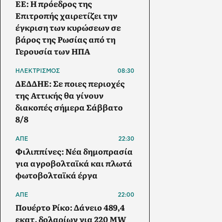
ΕΕ: Η πρόεδρος της
Επιτροπής χαιρετίζει την
έγκριση των κυρώσεων σε
βάρος της Ρωσίας από τη
Γερουσία των ΗΠΑ
ΗΛΕΚΤΡΙΣΜΟΣ
08:30
ΔΕΔΔΗΕ: Σε ποιες περιοχές
της Αττικής θα γίνουν
διακοπές σήμερα Σάββατο
8/8
ΑΠΕ
22:30
Φιλιππίνες: Νέα δημοπρασία
για αγροβολταϊκά και πλωτά
φωτοβολταϊκά έργα
ΑΠΕ
22:00
Πουέρτο Ρίκο: Δάνειο 489,4
εκατ. δολαρίων για 220 MW