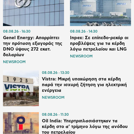
08.08.26
16:30
08.08.26
14:30
Genel Energy: Απορρίπτει
Inpex: Σε επίπεδο-ρεκόρ οι
την πρόταση εξαγοράς της
προβλέψεις για τα κέρδη
DNO ύψους 272 εκατ.
λόγω πετρελαίου και LNG
δολαρίων
NEWSROOM
NEWSROOM
08.08.26
13:30
Vistra: Μικρή υποχώρηση στα κέρδη
παρά την ισχυρή ζήτηση για ηλεκτρική
ενέργεια
NEWSROOM
08.08.26
11:30
Oil India: Υπερτριπλασιάστηκαν τα
κέρδη στο α’ τρίμηνο λόγω της ανόδου
του πετρελαίου