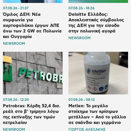
07.08.26
21:37
07.08.26
18:26
Όμιλος ΔΕΗ: Νέα
Deloitte Ελλάδος:
συμφωνία για
Αποκλειστικός σύμβουλος
χαρτοφυλάκιο έργων ΑΠΕ
της ΔΕΗ για την είσοδο
άνω των 2 GW σε Πολωνία
στην πολωνική αγορά
και Ουγγαρία
NEWSROOM
NEWSROOM
07.08.26
12:30
07.08.26
08:13
Petrobras: Κέρδη 52,4 δισ.
Metlen: Το μεγάλο
ρεάλ στο β’ τρίμηνο λόγω
στοίχημα των κρίσιμων
της εκτίναξης των τιμών
μετάλλων – Από το γάλλιο
πετρελαίου
σε σκάνδιο και γερμάνιο
NEWSROOM
ΓΙΩΡΓΟΣ ΑΛΕΞΑΚΗΣ