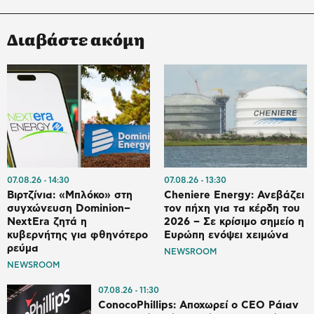
Διαβάστε ακόμη
07.08.26
14:30
07.08.26
13:30
Βιρτζίνια: «Μπλόκο» στη
Cheniere Energy: Ανεβάζει
συγχώνευση Dominion–
τον πήχη για τα κέρδη του
NextEra ζητά η
2026 – Σε κρίσιμο σημείο η
κυβερνήτης για φθηνότερο
Ευρώπη ενόψει χειμώνα
ρεύμα
NEWSROOM
NEWSROOM
07.08.26
11:30
ConocoPhillips: Αποχωρεί ο CEO Ράιαν