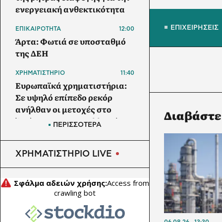
ενεργειακή ανθεκτικότητα
ΕΠΙΧΕΙΡΗΣΕΙΣ
ΕΠΙΚΑΙΡΟΤΗΤΑ
12:00
Άρτα: Φωτιά σε υποσταθμό
της ΔΕΗ
ΧΡΗΜΑΤΙΣΤΗΡΙΟ
11:40
Ευρωπαϊκά χρηματιστήρια:
Σε υψηλό επίπεδο ρεκόρ
ανήλθαν οι μετοχές στο
Διαβάστε
ξεκίνημα των συναλλαγών
ΠΕΡΙΣΣΟΤΕΡΑ
ΧΡΗΜΑΤΙΣΤΗΡΙΟ
11:39
Χρηματιστήριο: Στις 2.629,38
ΧΡΗΜΑΤΙΣΤΗΡΙΟ LIVE
μονάδες ο Γενικός Δείκτης
Τιμών, με άνοδο 0,21%
06.08.26
13:30