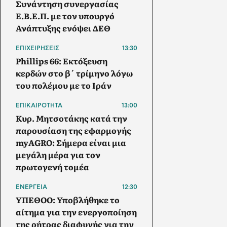
Συνάντηση συνεργασίας
Ε.Β.Ε.Π. με τον υπουργό
Ανάπτυξης ενόψει ΔΕΘ
ΕΠΙΧΕΙΡΗΣΕΙΣ
13:30
Phillips 66: Εκτόξευση
κερδών στο β΄ τρίμηνο λόγω
του πολέμου με το Ιράν
ΕΠΙΚΑΙΡΟΤΗΤΑ
13:00
Κυρ. Μητσοτάκης κατά την
παρουσίαση της εφαρμογής
myAGRO: Σήμερα είναι μια
μεγάλη μέρα για τον
πρωτογενή τομέα
ΕΝΕΡΓΕΙΑ
12:30
ΥΠΕΘΟΟ: Υποβλήθηκε το
αίτημα για την ενεργοποίηση
της ρήτρας διαφυγής για την