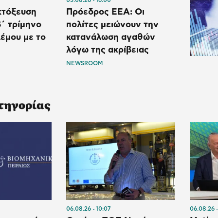
Εκτόξευση
Πρόεδρος ΕΕΑ: Οι
΄ τρίμηνο
πολίτες μειώνουν την
έμου με το
κατανάλωση αγαθών
λόγω της ακρίβειας
NEWSROOM
τηγορίας
06.08.26
10:07
06.08.26