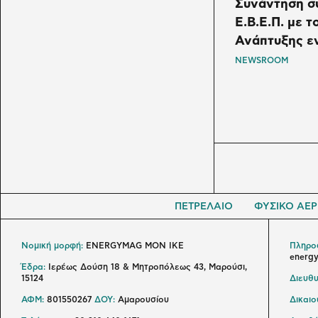
Συνάντηση σ
Ε.Β.Ε.Π. με 
Ανάπτυξης ε
NEWSROOM
ΠΕΤΡΕΛΑΙΟ
ΦΥΣΙΚΟ ΑΕΡ
Νομική μορφή:
ENERGYMAG MON IKE
Πληροφ
energ
Έδρα:
Ιερέως Δούση 18 & Μητροπόλεως 43, Μαρούσι,
15124
Διευθυ
ΑΦΜ:
801550267
ΔΟΥ:
Αμαρουσίου
Δικαι