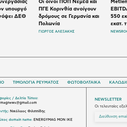
υνεργασίας
Οι οίνοι ΠΟΠ Νεμέα και
Metlen
τον υπουργό
ΠΓΕ Κορινθία ανοίγουν
EBITDA
νόψει ΔΕΘ
δρόμους σε Γερμανία και
550 εκ
Πολωνία
εκατ. 
ΓΙΩΡΓΟΣ ΑΛΕΞΑΚΗΣ
NEWSRO
ΙΟ
ΤΙΜΟΛΟΓΙΑ ΡΕΥΜΑΤΟΣ
ΦΩΤΟΒΟΛΤΑΙΚΑ
ΚΑΛΩΔΙ
ορίες / Δελτία Τύπου:
NEWSLETTER
ymagnews@gmail.com
Οι τελευταίες εξε
ντής:
Νικόλαος Φιλιππίδης
ούχος domain name:
ENERGYMAG ΜΟΝ ΙΚΕ