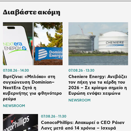
Διαβάστε ακόμη
07.08.26
14:30
07.08.26
13:30
Βιρτζίνια: «Μπλόκο» στη
Cheniere Energy: Ανεβάζει
συγχώνευση Dominion–
τον πήχη για τα κέρδη του
NextEra ζητά η
2026 – Σε κρίσιμο σημείο η
κυβερνήτης για φθηνότερο
Ευρώπη ενόψει χειμώνα
ρεύμα
NEWSROOM
NEWSROOM
07.08.26
11:30
ConocoPhillips: Αποχωρεί ο CEO Ράιαν
Λανς μετά από 14 χρόνια – Ισχυρά