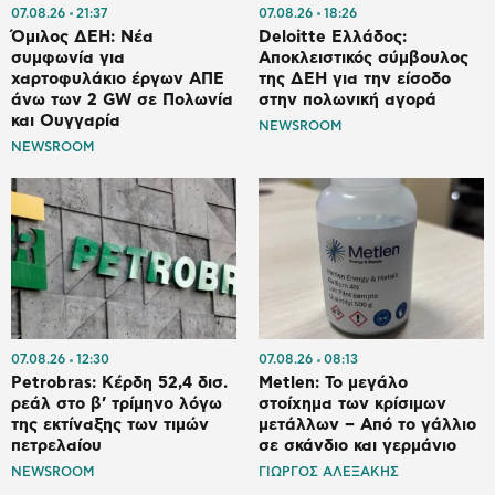
07.08.26
21:37
07.08.26
18:26
Όμιλος ΔΕΗ: Νέα
Deloitte Ελλάδος:
συμφωνία για
Αποκλειστικός σύμβουλος
χαρτοφυλάκιο έργων ΑΠΕ
της ΔΕΗ για την είσοδο
άνω των 2 GW σε Πολωνία
στην πολωνική αγορά
και Ουγγαρία
NEWSROOM
NEWSROOM
07.08.26
12:30
07.08.26
08:13
Petrobras: Κέρδη 52,4 δισ.
Metlen: Το μεγάλο
ρεάλ στο β’ τρίμηνο λόγω
στοίχημα των κρίσιμων
της εκτίναξης των τιμών
μετάλλων – Από το γάλλιο
πετρελαίου
σε σκάνδιο και γερμάνιο
NEWSROOM
ΓΙΩΡΓΟΣ ΑΛΕΞΑΚΗΣ