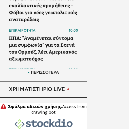
εναλλακτικές προμήθειες –
Φόβοι για νέες γεωπολιτικές
αναταράξεις
ΕΠΙΚΑΙΡΟΤΗΤΑ
10:00
ΗΠΑ: "Αναμένεται σύντομα
μια συμφωνία" για τα Στενά
του Ορμούζ, λέει Αμερικανός
αξιωματούχος
ΕΠΙΚΑΙΡΟΤΗΤΑ
09:00
ΠΕΡΙΣΣΟΤΕΡΑ
ΕΕ: Η πρόεδρος της
Επιτροπής χαιρετίζει την
ΧΡΗΜΑΤΙΣΤΗΡΙΟ LIVE
έγκριση των κυρώσεων σε
βάρος της Ρωσίας από τη
Γερουσία των ΗΠΑ
ΗΛΕΚΤΡΙΣΜΟΣ
08:30
ΔΕΔΔΗΕ: Σε ποιες περιοχές