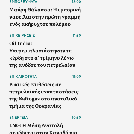
ΕΜΠΟΡΕΥΜΑΤΑ
12:00
Μαύρη Θάλασσα: Η εμπορική
ναυτιλία στην πρώτη γραμμή
ενός ακήρυχτου πολέμου
ΕΠΙΧΕΙΡΗΣΕΙΣ
11:30
Oil India:
Υπερτριπλασιάστηκαν τα
κέρδη στο α’ τρίμηνο λόγω
της ανόδου του πετρελαίου
ΕΠΙΚΑΙΡΟΤΗΤΑ
11:00
Ρωσικές επιθέσεις σε
πετρελαϊκές εγκαταστάσεις
της Naftogaz στο ανατολικό
τμήμα της Ουκρανίας
ΕΝΕΡΓΕΙΑ
10:30
LNG: Η Μέση Ανατολή
στρέφεται στον Καναδά για