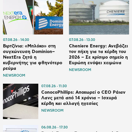
07.08.26
14:30
07.08.26
13:30
Βιρτζίνια: «Μπλόκο» στη
Cheniere Energy: Ανεβάζει
συγχώνευση Dominion–
τον πήχη για τα κέρδη του
NextEra ζητά η
2026 – Σε κρίσιμο σημείο η
κυβερνήτης για φθηνότερο
Ευρώπη ενόψει χειμώνα
ρεύμα
NEWSROOM
NEWSROOM
07.08.26
11:30
ConocoPhillips: Αποχωρεί ο CEO Ράιαν
Λανς μετά από 14 χρόνια – Ισχυρά
κέρδη και αλλαγή ηγεσίας
NEWSROOM
06.08.26
17:30