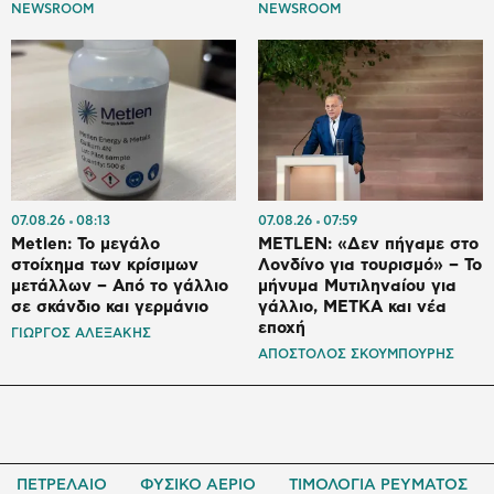
NEWSROOM
NEWSROOM
07.08.26
08:13
07.08.26
07:59
Metlen: Το μεγάλο
METLEN: «Δεν πήγαμε στο
στοίχημα των κρίσιμων
Λονδίνο για τουρισμό» – Το
μετάλλων – Από το γάλλιο
μήνυμα Μυτιληναίου για
σε σκάνδιο και γερμάνιο
γάλλιο, ΜΕΤΚΑ και νέα
εποχή
ΓΙΩΡΓΟΣ ΑΛΕΞΑΚΗΣ
ΑΠΟΣΤΟΛΟΣ ΣΚΟΥΜΠΟΥΡΗΣ
ΠΕΤΡΕΛΑΙΟ
ΦΥΣΙΚΟ ΑΕΡΙΟ
ΤΙΜΟΛΟΓΙΑ ΡΕΥΜΑΤΟΣ