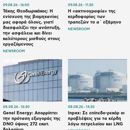
09.08.26
16:00
09.08.26
11:30
Τάκης Θεοδωρικάκος: Η
Η «ακτινογραφία» της
ενίσχυση της βιομηχανίας
κερδοφορίας των
μας αφορά όλους, γιατί
τραπεζών το α΄ εξάμηνο
διασφαλίζει την ανάπτυξη,
NEWSROOM
την ασφάλεια και δίνει
καλύτερους μισθούς στους
εργαζόμενους
NEWSROOM
08.08.26
16:30
08.08.26
14:30
Genel Energy: Απορρίπτει
Inpex: Σε επίπεδο-ρεκόρ οι
την πρόταση εξαγοράς της
προβλέψεις για τα κέρδη
DNO ύψους 272 εκατ.
λόγω πετρελαίου και LNG
δολαρίων