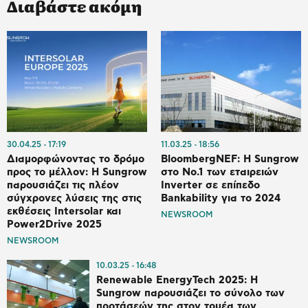
Διαβάστε ακόμη
30.04.25
17:19
11.03.25
18:56
Διαμορφώνοντας το δρόμο
BloombergNEF: H Sungrow
προς το μέλλον: Η Sungrow
στο Νο.1 των εταιρειών
παρουσιάζει τις πλέον
Inverter σε επίπεδο
σύγχρονες λύσεις της στις
Bankability για το 2024
εκθέσεις Intersolar και
NEWSROOM
Power2Drive 2025
NEWSROOM
10.03.25
16:48
Renewable EnergyTech 2025: Η
Sungrow παρουσιάζει το σύνολο των
προτάσεών της στον τομέα των