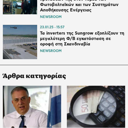
Φωτοβολταϊκών και των Συστημάτων
Αποθήκευσης Ενέργειας
NEWSROOM
23.01.25
15:57
Τα inverters της Sungrow εξοπλίζουν τη
μεγαλύτερη Φ/Β εγκατάσταση σε
οροφή στη Σκανδιναβία
NEWSROOM
Άρθρα κατηγορίας