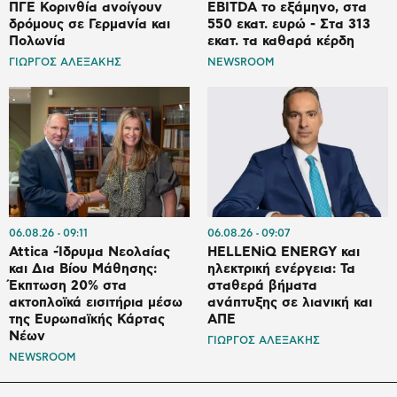
ΠΓΕ Κορινθία ανοίγουν
EBITDA το εξάμηνο, στα
δρόμους σε Γερμανία και
550 εκατ. ευρώ - Στα 313
Πολωνία
εκατ. τα καθαρά κέρδη
ΓΙΩΡΓΟΣ ΑΛΕΞΑΚΗΣ
NEWSROOM
06.08.26
09:11
06.08.26
09:07
Attica -Ίδρυμα Νεολαίας
HELLENiQ ENERGY και
και Δια Βίου Μάθησης:
ηλεκτρική ενέργεια: Τα
Έκπτωση 20% στα
σταθερά βήματα
ακτοπλοϊκά εισιτήρια μέσω
ανάπτυξης σε λιανική και
της Ευρωπαϊκής Κάρτας
ΑΠΕ
Νέων
ΓΙΩΡΓΟΣ ΑΛΕΞΑΚΗΣ
NEWSROOM