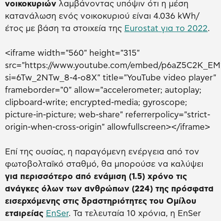
νοικοκυριών
λαμβάνοντας υπόψιν ότι η μέση
κατανάλωση ενός νοικοκυριού είναι 4.036 kWh/
έτος με βάση τα στοιχεία της
Eurostat για το 2022
.
<iframe width="560" height="315"
src="https://www.youtube.com/embed/p6aZ5C2K_EM
si=6Tw_2NTw_8-4-o8X" title="YouTube video player"
frameborder="0" allow="accelerometer; autoplay;
clipboard-write; encrypted-media; gyroscope;
picture-in-picture; web-share" referrerpolicy="strict-
origin-when-cross-origin" allowfullscreen></iframe>
Επί της ουσίας, η παραγόμενη ενέργεια από τον
φωτοβολταϊκό σταθμό, θα μπορούσε να καλύψει
για περισσότερο από ενάμιση (1.5) χρόνο τις
ανάγκες όλων των ανθρώπων (224) της πρόσφατα
εισερχόμενης στις δραστηριότητες του Ομίλου
εταιρείας
EnSer
. Τα τελευταία 10 χρόνια, η EnSer