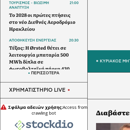
ΤΟΥΡΙΣΜΟΣ - ΒΙΩΣΙΜΗ
21:00
ΑΝΑΠΤΥΞΗ
Το 2028 οι πρώτες πτήσεις
στο νέο Διεθνές Αεροδρόμιο
Ηρακλείου
ΑΠΟΘΗΚΕΥΣΗ ΕΝΕΡΓΕΙΑΣ
20:30
Τέξας: Η Ørsted θέτει σε
λειτουργία μπαταρία 500
MWh δίπλα σε
ΚΥΡΙΑΚΟΣ ΜΗ
φωτοβολταϊκό πάρκο 430
ΠΕΡΙΣΣΟΤΕΡΑ
MW
ΑΓΡΟΤΙΚΗ ΟΙΚΟΝΟΜΙΑ
20:00
ΧΡΗΜΑΤΙΣΤΗΡΙΟ LIVE
ΥΠΑΑΤ: Θωρακίζεται όλη η
χώρα απέναντι στις
επιζωοτίες - 12,5 εκατ. ευρώ
Διαβάστε
επί πλέον στις 13
Περιφέρειες για μέτρα
βιοασφάλειας