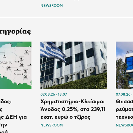
NEWSROOM
τηγορίας
07.08.26
18:07
07.08.26
άδος:
Χρηματιστήριο-Κλείσιμο:
Θεσσα
ς
Άνοδος 0,25%, στα 239,11
ρεύματ
ης ΔΕΗ για
εκατ. ευρώ ο τζίρος
τεχνι
την
NEWSROOM
NEWSRO
ορά