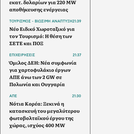
εκατ. δολαρίων για 220 MW
αποθήκευσης ενέργειας
ΤΟΥΡΙΣΜΟΣ - ΒΙΩΣΙΜΗ ΑΝΑΠΤΥΞΗ
21:39
Νέο Ειδικό Χωροταξικό για
τον Τουρισμό: Η θέση των
ΣΕΤΕ και ΠΟΞ
ΕΠΙΧΕΙΡΗΣΕΙΣ
21:37
Όμιλος ΔΕΗ: Νέα συμφωνία
για χαρτοφυλάκιο έργων
ΑΠΕ άνω των 2 GW σε
Πολωνία και Ουγγαρία
ΑΠΕ
21:30
Νότια Κορέα: Ξεκινά η
κατασκευή του μεγαλύτερου
φωτοβολταϊκού έργου της
χώρας, ισχύος 400 MW