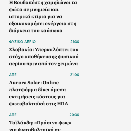
Η Βουδαπέστη χαμηλώνει τα
φώτα σε μνημεία και
ιστορικά κτίρια για να
εξοικονομήσει ενέργεια στη
διάρκεια του καύσωνα
ΦΥΣΙΚΟ ΑΕΡΙΟ
21:30
Σλοβακία: Υπερκαλύπτει τον
στόχο αποθήκευσης φυσικού
αερίου πριν από τον χειμώνα
ΑΠΕ
21:00
Aurora Solar: Online
πλατφόρμα δίνει άμεσα
εκτιμήσεις κόστους για
φωτοβολταϊκά στις ΗΠΑ
ΑΠΕ
20:30
Ταϊλάνδη: «Πράσινο φως»
για φωτοβολταϊκά σε