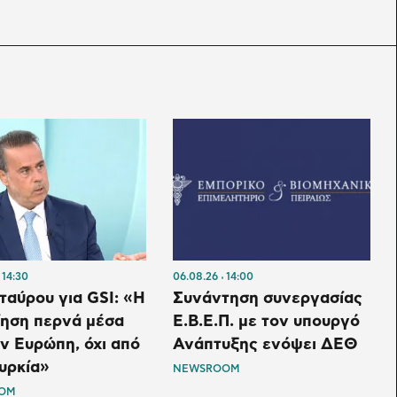
14:30
06.08.26
14:00
αύρου για GSI: «Η
Συνάντηση συνεργασίας
ίηση περνά μέσα
Ε.Β.Ε.Π. με τον υπουργό
ν Ευρώπη, όχι από
Ανάπτυξης ενόψει ΔΕΘ
υρκία»
NEWSROOM
OM