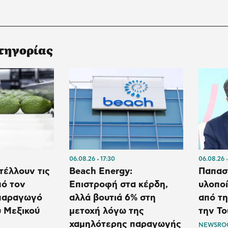
τηγορίας
06.08.26
17:30
06.08.26
τέλλουν τις
Beach Energy:
Παπαστ
πό τον
Επιστροφή στα κέρδη,
υλοπο
παραγωγό
αλλά βουτιά 6% στη
από τη
 Μεξικού
μετοχή λόγω της
την Το
χαμηλότερης παραγωγής
NEWSRO