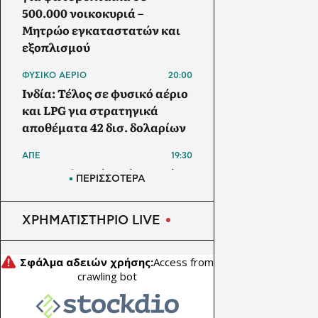
500.000 νοικοκυριά –
Μητρώο εγκαταστατών και
εξοπλισμού
ΦΥΣΙΚΟ ΑΕΡΙΟ
20:00
Ινδία: Τέλος σε φυσικό αέριο
και LPG για στρατηγικά
αποθέματα 42 δισ. δολαρίων
ΑΠΕ
19:30
Μπανγκλαντές: Πάνω από 1
ΠΕΡΙΣΣΟΤΕΡΑ
GW τα φωτοβολταϊκά στις
στέγες – Στα 5,5 GW ο στόχος
ΧΡΗΜΑΤΙΣΤΗΡΙΟ LIVE
έως το 2030
ΗΛΕΚΤΡΙΚΟ ΑΥΤΟΚΙΝΗΤΟ
19:00
Το Nissan Qashqai με το νέο
σύστημα e-POWER κατακτά
ρεκόρ Guinness