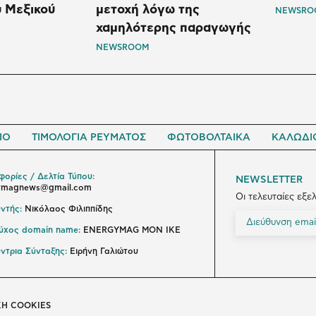
 Μεξικού
μετοχή λόγω της
NEWSRO
χαμηλότερης παραγωγής
NEWSROOM
ΙΟ
ΤΙΜΟΛΟΓΙΑ ΡΕΥΜΑΤΟΣ
ΦΩΤΟΒΟΛΤΑΙΚΑ
ΚΑΛΩΔΙ
ορίες / Δελτία Τύπου:
NEWSLETTER
ymagnews@gmail.com
Οι τελευταίες εξε
ντής:
Νικόλαος Φιλιππίδης
ούχος domain name:
ENERGYMAG ΜΟΝ ΙΚΕ
ντρια Σύνταξης:
Ειρήνη Γαλιώτου
ΚΗ COOKIES