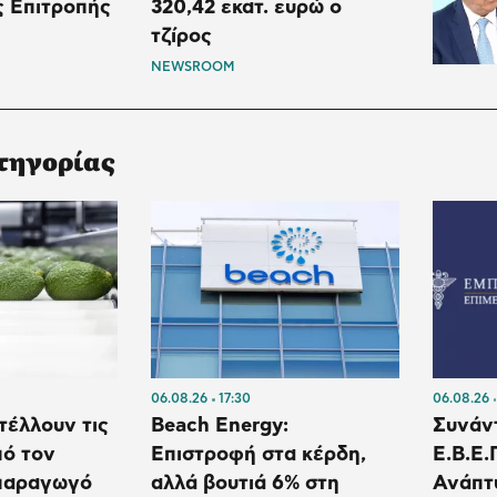
ς Επιτροπής
320,42 εκατ. ευρώ ο
τζίρος
NEWSROOM
τηγορίας
06.08.26
17:30
06.08.26
τέλλουν τις
Beach Energy:
Συνάν
πό τον
Επιστροφή στα κέρδη,
Ε.Β.Ε.
παραγωγό
αλλά βουτιά 6% στη
Ανάπτ