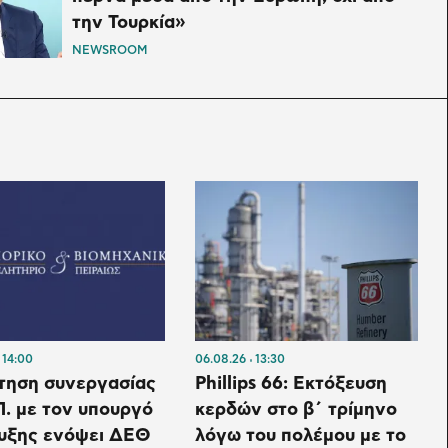
την Τουρκία»
NEWSROOM
14:00
06.08.26
13:30
τηση συνεργασίας
Phillips 66: Εκτόξευση
Π. με τον υπουργό
κερδών στο β΄ τρίμηνο
υξης ενόψει ΔΕΘ
λόγω του πολέμου με το