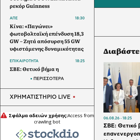
ρεκόρ Guinness
ΑΠΕ
18:30
Κίνα: «Παγώνει»
φωτοβολταϊκή επένδυση 18,3
GW – Ζητά απόσυρση 55 GW
υφιστάμενης δυναμικότητας
Διαβάστε
ΕΠΙΚΑΙΡΟΤΗΤΑ
18:25
ΣΒΕ: Θετικό βήμα η
επανενεργοποίηση της
ΠΕΡΙΣΣΟΤΕΡΑ
Κυβερνητικής Επιτροπής
Βιομηχανίας
ΧΡΗΜΑΤΙΣΤΗΡΙΟ LIVE
ΕΜΠΟΡΕΥΜΑΤΑ
18:00
Οι ΗΠΑ αναστέλλουν τις
εισαγωγές από τον
06.08.26
18:25
μεγαλύτερο παραγωγό
ΣΒΕ: Θετικό 
αβοκάντο του Μεξικού
επανενεργοπ