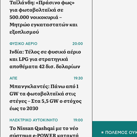
Ταϊλάνδη: «Πράσινο φως»
για φωτοβολταϊκά σε
500.000 νοικοκυριά –
Μητρώο εγκαταστατών και
εξοπλισμού
ΦΥΣΙΚΟ ΑΕΡΙΟ
20:00
Ινδία: Τέλος σε φυσικό αέριο
και LPG για στρατηγικά
αποθέματα 42 δισ. δολαρίων
ΑΠΕ
19:30
Μπανγκλαντές: Πάνω από 1
GW τα φωτοβολταϊκά στις
στέγες – Στα 5,5 GW ο στόχος
έως το 2030
ΗΛΕΚΤΡΙΚΟ ΑΥΤΟΚΙΝΗΤΟ
19:00
Το Nissan Qashqai με το νέο
ΠΟΛΕΜΟΣ ΟΥ
σύστημα e-POWER κατακτά