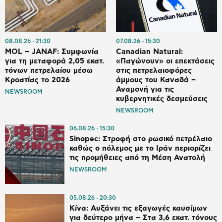
08.08.26
21:30
07.08.26
15:30
MOL – JANAF: Συμφωνία
Canadian Natural:
για τη μεταφορά 2,05 εκατ.
«Παγώνουν» οι επεκτάσεις
τόνων πετρελαίου μέσω
στις πετρελαιοφόρες
Κροατίας το 2026
άμμους του Καναδά –
Αναμονή για τις
NEWSROOM
κυβερνητικές δεσμεύσεις
NEWSROOM
06.08.26
15:30
Sinopec: Στροφή στο ρωσικό πετρέλαιο
καθώς ο πόλεμος με το Ιράν περιορίζει
τις προμήθειες από τη Μέση Ανατολή
NEWSROOM
05.08.26
20:30
Κίνα: Αυξάνει τις εξαγωγές καυσίμων
για δεύτερο μήνα – Στα 3,6 εκατ. τόνους