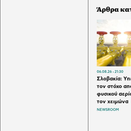
Άρθρα κα
06.08.26
21:30
Σλοβακία: Υπ
τον στόχο α
φυσικού αερί
τον χειμώνα
NEWSROOM