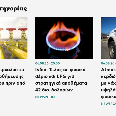
τηγορίας
06.08.26
20:00
06.08.26
ερκαλύπτει
Ινδία: Τέλος σε φυσικό
Atmos
ποθήκευσης
αέριο και LPG για
κερδών
ου πριν από
στρατηγικά αποθέματα
με «όχ
42 δισ. δολαρίων
υψηλό
φυσικο
NEWSROOM
NEWSRO