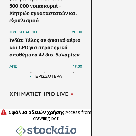
500.000 νοικοκυριά –
Μητρώο εγκαταστατών και
εξοπλισμού
ΦΥΣΙΚΟ ΑΕΡΙΟ
20:00
Ινδία: Τέλος σε φυσικό αέριο
και LPG για στρατηγικά
αποθέματα 42 δισ. δολαρίων
ΑΠΕ
19:30
Μπανγκλαντές: Πάνω από 1
ΠΕΡΙΣΣΟΤΕΡΑ
GW τα φωτοβολταϊκά στις
στέγες – Στα 5,5 GW ο στόχος
ΧΡΗΜΑΤΙΣΤΗΡΙΟ LIVE
έως το 2030
ΗΛΕΚΤΡΙΚΟ ΑΥΤΟΚΙΝΗΤΟ
19:00
Το Nissan Qashqai με το νέο
σύστημα e-POWER κατακτά
ρεκόρ Guinness