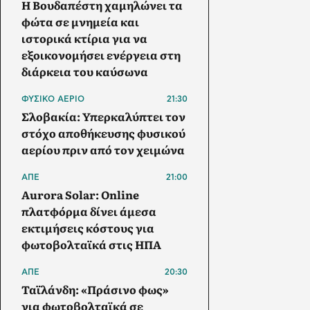
Η Βουδαπέστη χαμηλώνει τα
φώτα σε μνημεία και
ιστορικά κτίρια για να
εξοικονομήσει ενέργεια στη
διάρκεια του καύσωνα
ΦΥΣΙΚΟ ΑΕΡΙΟ
21:30
Σλοβακία: Υπερκαλύπτει τον
στόχο αποθήκευσης φυσικού
αερίου πριν από τον χειμώνα
ΑΠΕ
21:00
Aurora Solar: Online
πλατφόρμα δίνει άμεσα
εκτιμήσεις κόστους για
φωτοβολταϊκά στις ΗΠΑ
ΑΠΕ
20:30
Ταϊλάνδη: «Πράσινο φως»
για φωτοβολταϊκά σε