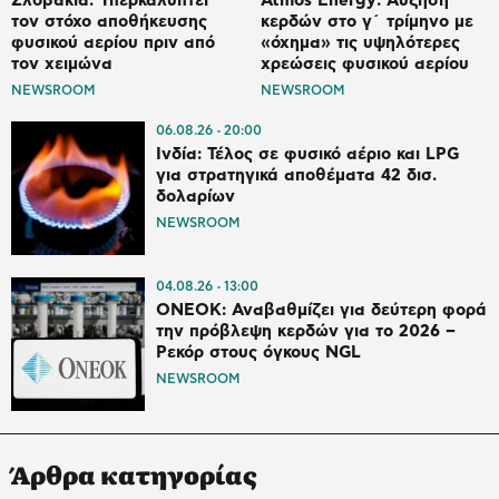
Σλοβακία: Υπερκαλύπτει
Atmos Energy: Αύξηση
τον στόχο αποθήκευσης
κερδών στο γ΄ τρίμηνο με
φυσικού αερίου πριν από
«όχημα» τις υψηλότερες
τον χειμώνα
χρεώσεις φυσικού αερίου
NEWSROOM
NEWSROOM
06.08.26
20:00
Ινδία: Τέλος σε φυσικό αέριο και LPG
για στρατηγικά αποθέματα 42 δισ.
δολαρίων
NEWSROOM
04.08.26
13:00
ONEOK: Αναβαθμίζει για δεύτερη φορά
την πρόβλεψη κερδών για το 2026 –
Ρεκόρ στους όγκους NGL
NEWSROOM
Άρθρα κατηγορίας