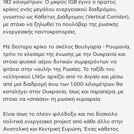
182 χιλιομέτρων. Ο μικρός IGB έγινε ο πρώτος
κρίκος ενός μεγάλου ενεργειακού διαδρόμου,
γνωστού ως Κάθετος Διάδρομος (Vertical Corridor),
με στόχο να ξηλωθεί το πουλόβερ της ρωσικής
ενεργειακής παντοκρατορίας.
Με δεύτερο κρίκο το σκέλος Βουλγαρία - Ρουμανία,
τρίτο το κλείσιμο της ένωσης με την Ουκρανία και
στόχο φυσικό αέριο δυτικών συμφερόντων να
φτάνει στην «αυλή» της Ρωσίας. Το ταξίδι του
«ελληνικού LNG» αρχίζει από το Αιγαίο και μέσω
από μια διαδρομή άνω των 1.000 χιλιομέτρων θα
καταλήγει στην Ουκρανία, ίσως και παραπέρα, με
στόχο να «σπάσει» τη ρωσική κυριαρχία.
Είναι ίσως το πλέον φιλόδοξο και πιο δύσκολο
πολιτικά ενεργειακό project από κάθε άλλο στην
Ανατολική και Κεντρική Ευρώπη. Ένας κάθετος