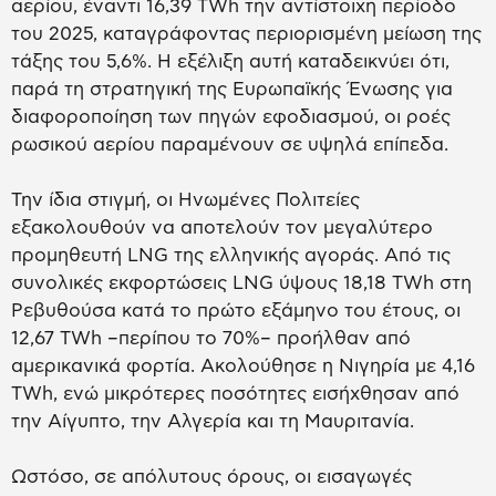
αερίου, έναντι 16,39 TWh την αντίστοιχη περίοδο
του 2025, καταγράφοντας περιορισμένη μείωση της
τάξης του 5,6%. Η εξέλιξη αυτή καταδεικνύει ότι,
παρά τη στρατηγική της Ευρωπαϊκής Ένωσης για
διαφοροποίηση των πηγών εφοδιασμού, οι ροές
ρωσικού αερίου παραμένουν σε υψηλά επίπεδα.
Την ίδια στιγμή, οι Ηνωμένες Πολιτείες
εξακολουθούν να αποτελούν τον μεγαλύτερο
προμηθευτή LNG της ελληνικής αγοράς. Από τις
συνολικές εκφορτώσεις LNG ύψους 18,18 TWh στη
Ρεβυθούσα κατά το πρώτο εξάμηνο του έτους, οι
12,67 TWh –περίπου το 70%– προήλθαν από
αμερικανικά φορτία. Ακολούθησε η Νιγηρία με 4,16
TWh, ενώ μικρότερες ποσότητες εισήχθησαν από
την Αίγυπτο, την Αλγερία και τη Μαυριτανία.
Ωστόσο, σε απόλυτους όρους, οι εισαγωγές