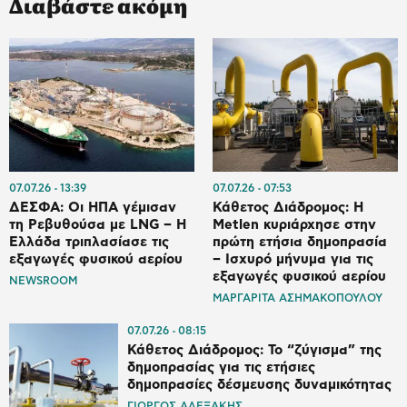
Διαβάστε ακόμη
07.07.26
13:39
07.07.26
07:53
ΔΕΣΦΑ: Οι ΗΠΑ γέμισαν
Κάθετος Διάδρομος: Η
τη Ρεβυθούσα με LNG – Η
Metlen κυριάρχησε στην
Ελλάδα τριπλασίασε τις
πρώτη ετήσια δημοπρασία
εξαγωγές φυσικού αερίου
– Ισχυρό μήνυμα για τις
εξαγωγές φυσικού αερίου
NEWSROOM
ΜΑΡΓΑΡΙΤΑ ΑΣΗΜΑΚΟΠΟΥΛΟΥ
07.07.26
08:15
Κάθετος Διάδρομος: Το “ζύγισμα” της
δημοπρασίας για τις ετήσιες
δημοπρασίες δέσμευσης δυναμικότητας
ΓΙΩΡΓΟΣ ΑΛΕΞΑΚΗΣ