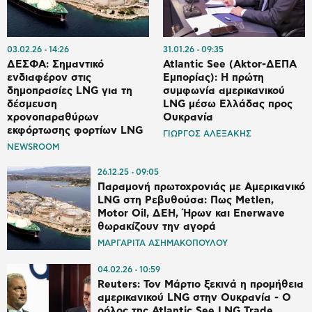
03.02.26
14:26
31.01.26
09:35
ΔΕΣΦΑ: Σημαντικό
Atlantic See (Αktor-ΔΕΠΑ
ενδιαφέρον στις
Εμπορίας): Η πρώτη
δημοπρασίες LNG για τη
συμφωνία αμερικανικού
δέσμευση
LNG μέσω Ελλάδας προς
χρονοπαραθύρων
Ουκρανία
εκφόρτωσης φορτίων LNG
ΓΙΩΡΓΟΣ ΑΛΕΞΑΚΗΣ
NEWSROOM
26.12.25
09:05
Παραμονή πρωτοχρονιάς με Αμερικανικό
LNG στη Ρεβυθούσα: Πως Metlen,
Motor Oil, ΔΕΗ, Ήρων και Enerwave
θωρακίζουν την αγορά
ΜΑΡΓΑΡΙΤΑ ΑΣΗΜΑΚΟΠΟΥΛΟΥ
04.02.26
10:59
Reuters: Τον Μάρτιο ξεκινά η προμήθεια
αμερικανικού LNG στην Ουκρανία - Ο
ρόλος της Atlantic See LNG Trade