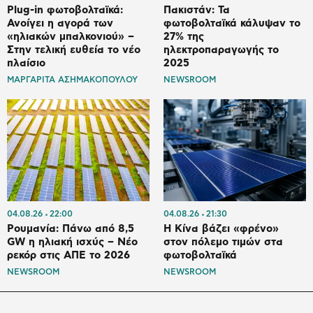
Plug-in φωτοβολταϊκά:
Πακιστάν: Τα
Ανοίγει η αγορά των
φωτοβολταϊκά κάλυψαν το
«ηλιακών μπαλκονιού» –
27% της
Στην τελική ευθεία το νέο
ηλεκτροπαραγωγής το
πλαίσιο
2025
ΜΑΡΓΑΡΙΤΑ ΑΣΗΜΑΚΟΠΟΥΛΟΥ
NEWSROOM
04.08.26
22:00
04.08.26
21:30
Ρουμανία: Πάνω από 8,5
Η Κίνα βάζει «φρένο»
GW η ηλιακή ισχύς – Νέο
στον πόλεμο τιμών στα
ρεκόρ στις ΑΠΕ το 2026
φωτοβολταϊκά
NEWSROOM
NEWSROOM