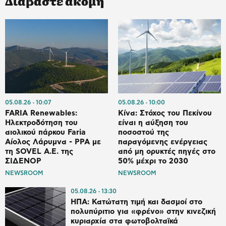
Διαβάστε ακόμη
05.08.26
10:07
05.08.26
10:00
FARIA Renewables:
Κίνα: Στόχος του Πεκίνου
Ηλεκτροδότηση του
είναι η αύξηση του
αιολικού πάρκου Faria
ποσοστού της
Αίολος Λάρυμνα - PPA με
παραγόμενης ενέργειας
τη SOVEL Α.Ε. της
από μη ορυκτές πηγές στο
ΣΙΔΕΝΟΡ
50% μέχρι το 2030
NEWSROOM
NEWSROOM
05.08.26
13:30
ΗΠΑ: Κατώτατη τιμή και δασμοί στο
πολυπύριτιο για «φρένο» στην κινεζική
κυριαρχία στα φωτοβολταϊκά