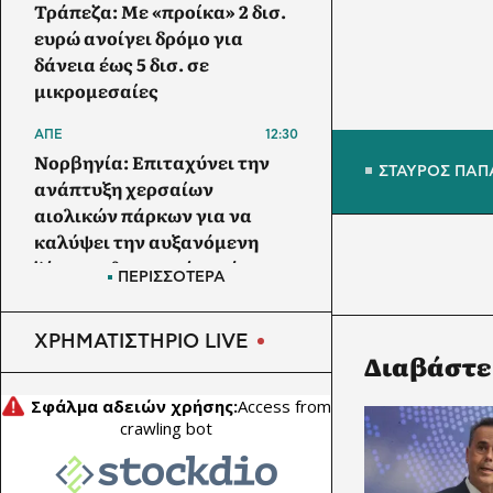
Τράπεζα: Με «προίκα» 2 δισ.
ευρώ ανοίγει δρόμο για
δάνεια έως 5 δισ. σε
μικρομεσαίες
ΑΠΕ
12:30
Νορβηγία: Επιταχύνει την
ΣΤΑΥΡΟΣ ΠΑΠ
ανάπτυξη χερσαίων
αιολικών πάρκων για να
καλύψει την αυξανόμενη
ζήτηση ηλεκτρικής ενέργειας
ΠΕΡΙΣΣΟΤΕΡΑ
ΕΜΠΟΡΕΥΜΑΤΑ
12:00
Μαύρη Θάλασσα: Η εμπορική
ΧΡΗΜΑΤΙΣΤΗΡΙΟ LIVE
Διαβάστε
ναυτιλία στην πρώτη γραμμή
ενός ακήρυχτου πολέμου
ΕΠΙΧΕΙΡΗΣΕΙΣ
11:30
Oil India:
Υπερτριπλασιάστηκαν τα