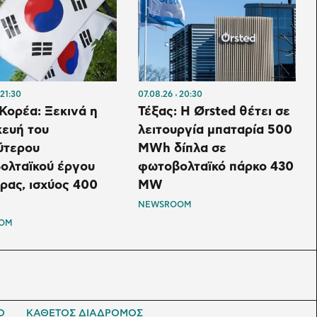
21:30
07.08.26
20:30
Κορέα: Ξεκινά η
Τέξας: Η Ørsted θέτει σε
κευή του
λειτουργία μπαταρία 500
ύτερου
MWh δίπλα σε
ολταϊκού έργου
φωτοβολταϊκό πάρκο 430
ρας, ισχύος 400
MW
NEWSROOM
OM
Ο
ΚΑΘΕΤΟΣ ΔΙΑΔΡΟΜΟΣ