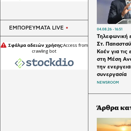
κέρδη στο α’ τρίμηνο λόγω
της ανόδου του πετρελαίου
ΕΜΠΟΡΕΥΜΑΤΑ LIVE
04.08.26
16:51
Τηλεφωνική ε
Στ. Παπασταύ
Κοέν για τις 
στη Μέση Ανα
την ενεργεια
συνεργασία
NEWSROOM
Άρθρα κα