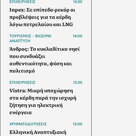
ΕΠΙΧΕΙΡΗΣΕΙΣ
14:30
Inpex: Σε επίπεδο-ρεκόρ οι
προβλέψεις για τα κέρδη
λόγω πετρελαίου και LNG
ΤΟΥΡΙΣΜΟΣ - ΒΙΩΣΙΜΗ
14:00
ΑΝΑΠΤΥΞΗ
Άνδρος: Το κυκλαδίτικο νησί
που συνδυάζει
αυθεντικότητα, φύση και
πολιτισμό
ΕΠΙΧΕΙΡΗΣΕΙΣ
13:30
Vistra: Μικρή υποχώρηση
στα κέρδη παρά την ισχυρή
ζήτηση για ηλεκτρική
ενέργεια
ΧΡΗΜΑΤΟΔΟΤΗΣΕΙΣ
13:00
Ελληνική Αναπτυξιακή