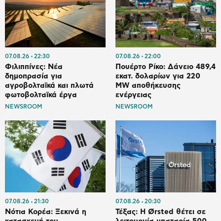
07.08.26
22:30
07.08.26
22:00
Φιλιππίνες: Νέα
Πουέρτο Ρίκο: Δάνειο 489,4
δημοπρασία για
εκατ. δολαρίων για 220
αγροβολταϊκά και πλωτά
MW αποθήκευσης
φωτοβολταϊκά έργα
ενέργειας
NEWSROOM
NEWSROOM
07.08.26
21:30
07.08.26
20:30
Νότια Κορέα: Ξεκινά η
Τέξας: Η Ørsted θέτει σε