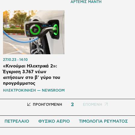
ΑΡΤΕΜΙΣ ΜΑΝΤΗ
27.10.23
14:10
«Κινούμαι Ηλεκτρικά 2»:
Έγκριση 3.767 νέων
αιτήσεων στο β' γύρο του
προγράμματος
ΗΛΕΚΤΡΟΚΙΝΗΣΗ — NEWSROOM
2
Προηγούμενη
ΠΡΟΗΓΟΥΜΕΝΗ
Next
ΕΠΟΜΕΝΗ
σελίδα
page
ΠΕΤΡΕΛΑΙΟ
ΦΥΣΙΚΟ ΑΕΡΙΟ
ΤΙΜΟΛΟΓΙΑ ΡΕΥΜΑΤΟΣ