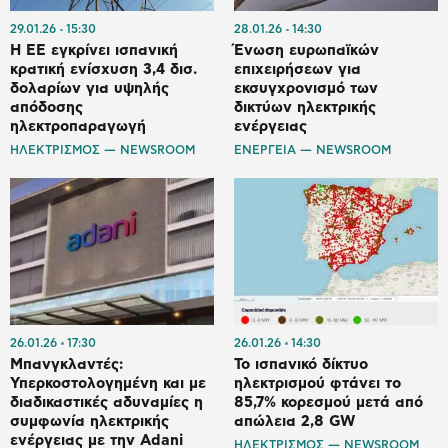
29.01.26
15:30
28.01.26
14:30
Η ΕΕ εγκρίνει ισπανική
Ένωση ευρωπαϊκών
κρατική ενίσχυση 3,4 δισ.
επιχειρήσεων για
δολαρίων για υψηλής
εκσυγχρονισμό των
απόδοσης
δικτύων ηλεκτρικής
ηλεκτροπαραγωγή
ενέργειας
ΗΛΕΚΤΡΙΣΜΟΣ — NEWSROOM
ΕΝΕΡΓΕΙΑ — NEWSROOM
26.01.26
17:30
26.01.26
14:30
Μπανγκλαντές:
Το ισπανικό δίκτυο
Υπερκοστολογημένη και με
ηλεκτρισμού φτάνει το
διαδικαστικές αδυναμίες η
85,7% κορεσμού μετά από
συμφωνία ηλεκτρικής
απώλεια 2,8 GW
ενέργειας με την Adani
ΗΛΕΚΤΡΙΣΜΟΣ — NEWSROOM