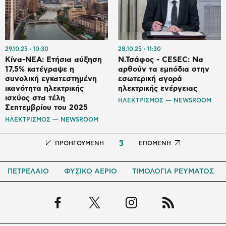
29.10.25
10:30
28.10.25
11:30
Κίνα-ΝΕΑ: Ετήσια αύξηση
Ν.Τσάφος - CESEC: Να
17,5% κατέγραψε η
αρθούν τα εμπόδια στην
συνολική εγκατεστημένη
εσωτερική αγορά
ικανότητα ηλεκτρικής
ηλεκτρικής ενέργειας
ισχύος στα τέλη
ΗΛΕΚΤΡΙΣΜΟΣ — NEWSROOM
Σεπτεμβρίου του 2025
ΗΛΕΚΤΡΙΣΜΟΣ — NEWSROOM
3
Προηγούμενη
ΠΡΟΗΓΟΥΜΕΝΗ
Next
ΕΠΟΜΕΝΗ
σελίδα
page
ΠΕΤΡΕΛΑΙΟ
ΦΥΣΙΚΟ ΑΕΡΙΟ
ΤΙΜΟΛΟΓΙΑ ΡΕΥΜΑΤΟΣ