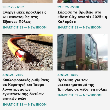
10.02.25
12:02
29.01.25
22:30
Ενεργειακές προκλήσεις
Σάρωσε τα βραβεία στο
και καινοτομίες στις
«Best City awards 2025» η
Έξυπνες Πόλεις
Καλαμάτα
SMART CITIES — NEWSROOM
SMART CITIES — NEWSROOM
27.01.25
21:30
27.01.25
16:30
Κυκλοφοριακές ρυθμίσεις
Πρόταση για τον
σε Κομοτηνή και Ίασμο
μετασχηματισμό της
λόγω εργασιών
Τρίπολης σε «έξυπνη πόλη»
εγκατάστασης δικτύων
SMART CITIES — NEWSROOM
οπτικών ινών
SMART CITIES — NEWSROOM