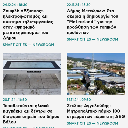
24.12.24
18:30
22.11.24
15:30
Σουφλί: «Έξυπνος»
Δήμος Μετεώρων: Στα
ηλεκτροφωτισμός και
σκαριά η δημιουργία του
σύστημα τηλε-εργασίας
“Meteorland” για την
στον «ψηφιακό
προώθηση των τοπικών
μετασχηματισμό» του
προϊόντων
Δήμου
SMART CITIES — NEWSROOM
SMART CITIES — NEWSROOM
20.11.24
16:30
14.11.24
09:30
Τοποθετούνται ηλιακά
Στέλιος Αγγελούδης:
παγκάκια και δέντρα σε
Μητροπολιτικό πάρκο 100
διάφορα σημεία του δήμου
στρεμμάτων τώρα στη ΔΕΘ
Βόλου
SMART CITIES — NEWSROOM