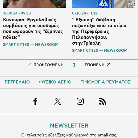
30.10.24
09:30
07.10.24
11:32
Κυνουρία: Εργολαβικές
“Έξυπνη” διάβαση
συμβάσεις για υποδομές
πεζών έξω από το κτίριο
που αφορούν τις “έξυπνες
της Περιφέρειας
πόλεις”
Πελοποννήσου,
στην Τρίπολη
SMART CITIES — NEWSROOM
SMART CITIES — NEWSROOM
3
Προηγούμενη
ΠΡΟΗΓΟΥΜΕΝΗ
Next
ΕΠΟΜΕΝΗ
σελίδα
page
ΠΕΤΡΕΛΑΙΟ
ΦΥΣΙΚΟ ΑΕΡΙΟ
ΤΙΜΟΛΟΓΙΑ ΡΕΥΜΑΤΟΣ
NEWSLETTER
Οι τελευταίες εξελίξεις καθημερινά στο email σας.