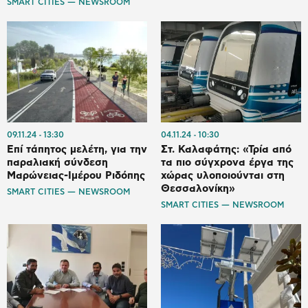
SMART CITIES — NEWSROOM
09.11.24
13:30
04.11.24
10:30
Επί τάπητος μελέτη, για την
Στ. Καλαφάτης: «Τρία από
παραλιακή σύνδεση
τα πιο σύγχρονα έργα της
Μαρώνειας-Ιμέρου Ριδόπης
χώρας υλοποιούνται στη
Θεσσαλονίκη»
SMART CITIES — NEWSROOM
SMART CITIES — NEWSROOM