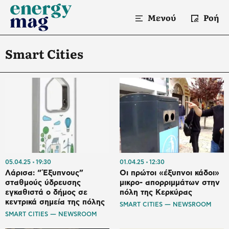
Μενού
Ροή
Smart Cities
05.04.25
19:30
01.04.25
12:30
Λάρισα: “Έξυπνους”
Οι πρώτοι «έξυπνοι κάδοι»
σταθμούς ύδρευσης
μικρο- απορριμμάτων στην
εγκαθιστά ο δήμος σε
πόλη της Κερκύρας
κεντρικά σημεία της πόλης
SMART CITIES — NEWSROOM
SMART CITIES — NEWSROOM