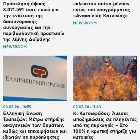
Πρόσκληση ύψους
«κλειστά» σπίτια μένουν
3.071.591 εκατ. ευρώ για
εκτός του προγράμματος
την ενίσχυση της
«Ανακαίνιση Κατοικίας»
διασυνοριακής
NEWSROOM
συνεργασίας και την
περιβαλλοντική προστασία
της λίμνης Δοϊράνης
NEWSROOM
03.08.26
16:59
03.08.26
11:40
Ελληνική Ένωση
Κ. Κατσαφάδος: Άμεσες
Τραπεζών: Μέτρα στήριξης
αποζημιώσεις σε πληγέντες
οικογενειών των θυμάτων,
από τις πυρκαγιές – Στο
καθώς και επιχειρήσεων και
100% η κρατική στήριξη για
ιδιωτών σε πυρόπληκτες
κατοικίες