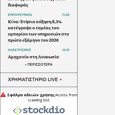
διαφοράς
ΕΜΠΟΡΕΥΜΑΤΑ
11:00
Κίνα: Ετήσια αύξηση 8,3%
κατέγραψε ο τομέας του
εμπορίου των υπηρεσιών στο
πρώτο εξάμηνο του 2026
ΗΛΕΚΤΡΙΣΜΟΣ
10:31
Αμηχανία στη Λευκωσία
μετά το γαλλικό deal για το
ΠΕΡΙΣΣΟΤΕΡΑ
καλώδιο – Η Meridiam
αλλάζει τους όρους του
ΧΡΗΜΑΤΙΣΤΗΡΙΟ LIVE
παιχνιδιού στον Great Sea
Interconnector
ΑΠΕ
10:30
Γαλλία: Η SNCF δοκιμάζει
φωτοβολταϊκά πάνω στις