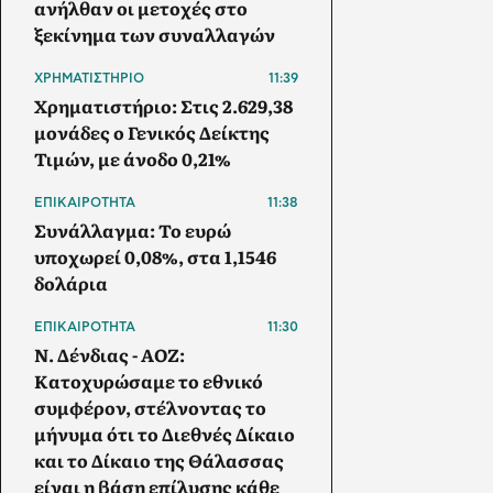
ανήλθαν οι μετοχές στο
ξεκίνημα των συναλλαγών
ΧΡΗΜΑΤΙΣΤΗΡΙΟ
11:39
Χρηματιστήριο: Στις 2.629,38
μονάδες ο Γενικός Δείκτης
Τιμών, με άνοδο 0,21%
ΕΠΙΚΑΙΡΟΤΗΤΑ
11:38
Συνάλλαγμα: Το ευρώ
υποχωρεί 0,08%, στα 1,1546
δολάρια
ΕΠΙΚΑΙΡΟΤΗΤΑ
11:30
Ν. Δένδιας - ΑΟΖ:
Κατοχυρώσαμε το εθνικό
συμφέρον, στέλνοντας το
μήνυμα ότι το Διεθνές Δίκαιο
και το Δίκαιο της Θάλασσας
είναι η βάση επίλυσης κάθε