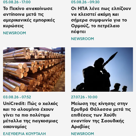
05.08.26
17:00
05.08.26
09:30
Το Πεκίνο ανακοίνωσε
Οι ΗΠΑ λένε πως ελπίζουν
αντίποινα μετά τις
να κλειστεί ακόμη και
αμερικανικές εμπορικές
σήμερα συμφωνία για το
κυρώσεις
Ορμούζ, το πετρέλαιο
πέφτει
NEWSROOM
NEWSROOM
03.08.26
07:52
27.07.26
10:00
UniCredit: Πώς ο χαλκός
Μείωση της κίνησης στην
και το αλουμίνιο έχουν
Ερυθρά Θάλασσα μετά τις
γίνει τα πιο πολύτιμα
επιθέσεις των Χούθι
μέταλλα της παγκοσμιας
εναντίον της Σαουδικής
οικονομίας
Αραβίας
ΕΛΕΥΘΕΡΙΑ ΚΟΥΡΤΑΛΗ
NEWSROOM