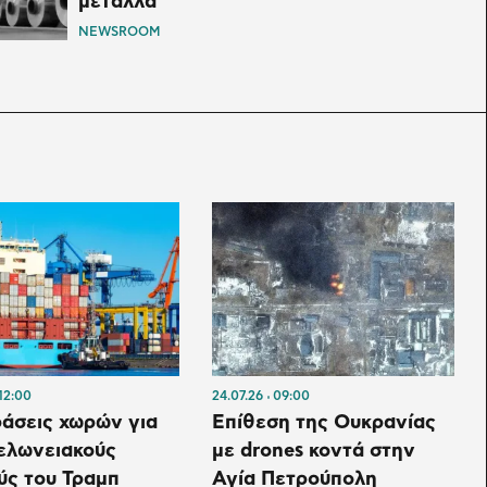
μέταλλα
NEWSROOM
12:00
24.07.26
09:00
άσεις χωρών για
Επίθεση της Ουκρανίας
ελωνειακούς
με drones κοντά στην
ύς του Τραμπ
Αγία Πετρούπολη