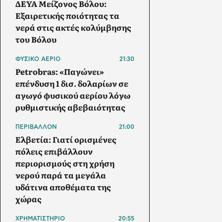
ΔΕΥΑ Μείζονος Βόλου:
Εξαιρετικής ποιότητας τα
νερά στις ακτές κολύμβησης
του Βόλου
ΦΥΣΙΚΟ ΑΕΡΙΟ
21:30
Petrobras: «Παγώνει»
επένδυση 1 δισ. δολαρίων σε
αγωγό φυσικού αερίου λόγω
ρυθμιστικής αβεβαιότητας
ΠΕΡΙΒΑΛΛΟΝ
21:00
Ελβετία: Γιατί ορισμένες
πόλεις επιβάλλουν
περιορισμούς στη χρήση
νερού παρά τα μεγάλα
υδάτινα αποθέματα της
χώρας
ΧΡΗΜΑΤΙΣΤΗΡΙΟ
20:55