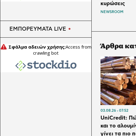
ώθηση από καλώδια και
κυρώσεις
μέταλλα
NEWSROOM
ΕΜΠΟΡΕΥΜΑΤΑ LIVE
Άρθρα κα
03.08.26
07:52
UniCredit: Π
και το αλουμί
γίνει τα πιο 