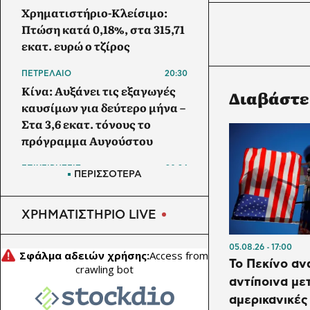
Χρηματιστήριο-Κλείσιμο:
Πτώση κατά 0,18%, στα 315,71
εκατ. ευρώ ο τζίρος
ΠΕΤΡΕΛΑΙΟ
20:30
Κίνα: Αυξάνει τις εξαγωγές
Διαβάστε
καυσίμων για δεύτερο μήνα –
Στα 3,6 εκατ. τόνους το
πρόγραμμα Αυγούστου
ΕΠΙΧΕΙΡΗΣΕΙΣ
20:24
ΠΕΡΙΣΣΟΤΕΡΑ
ΔΕΗ: Σε τροχιά για EBITDA
2,4 δισ. ευρώ – Προχωρούν
ΧΡΗΜΑΤΙΣΤΗΡΙΟ LIVE
data center και συνεργασία
με Vodafone
05.08.26
17:00
Το Πεκίνο αν
ΕΠΙΧΕΙΡΗΣΕΙΣ
20:05
Viohalco: Άλμα 62% στα
αντίποινα μετ
κέρδη προ φόρων - Νέα
αμερικανικές