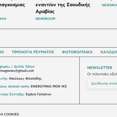
παγκοσμιας
εναντίον της Σαουδικής
NEWSRO
Αραβίας
ΤΑΛΗ
NEWSROOM
ΙΟ
ΤΙΜΟΛΟΓΙΑ ΡΕΥΜΑΤΟΣ
ΦΩΤΟΒΟΛΤΑΙΚΑ
ΚΑΛΩΔΙ
ορίες / Δελτία Τύπου:
NEWSLETTER
ymagnews@gmail.com
Οι τελευταίες εξε
ντής:
Νικόλαος Φιλιππίδης
ούχος domain name:
ENERGYMAG ΜΟΝ ΙΚΕ
ντρια Σύνταξης:
Ειρήνη Γαλιώτου
ΚΗ COOKIES