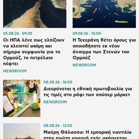
05.08.26
09:30
09.08.26
10:00
Οι ΗΠΑ λένε πως ελπίζουν
Η Τεχεράνη θέτει όρους για
να κλειστεί ακόμη και
οποιοδήποτε εκ νέου
σήμερα συμφωνία για το
άνοιγμα των Στενών του
Ορμούζ, το πετρέλαιο
Ορμούζ
πέφτει
NEWSROOM
NEWSROOM
08.08.26
16:00
Διευρύνεται η εθνική πρωτοβουλία για
τις τιμές στο ράφι των σούπερ μάρκετ
NEWSROOM
08.08.26
12:00
Μαύρη Θάλασσα: Η εμπορική ναυτιλία
στην πρώτη γραμμή ενός ακήρυχτου