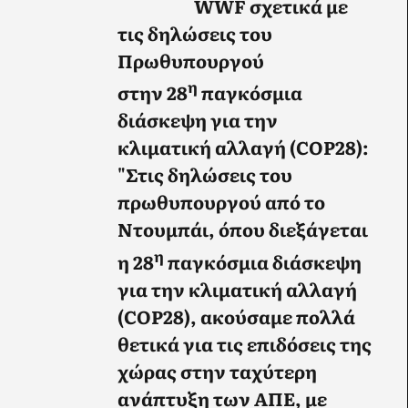
WWF σχετικά με
τις δηλώσεις του
Πρωθυπουργού
η
στην 28
παγκόσμια
διάσκεψη για την
κλιματική αλλαγή (COP28):
"Στις δηλώσεις του
πρωθυπουργού από το
Ντουμπάι, όπου διεξάγεται
η
η 28
παγκόσμια διάσκεψη
για την κλιματική αλλαγή
(COP28), ακούσαμε πολλά
θετικά για τις επιδόσεις της
χώρας στην ταχύτερη
ανάπτυξη των ΑΠΕ, με