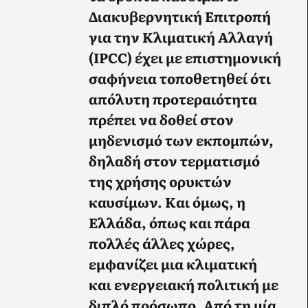
Διακυβερνητική Επιτροπή
για την Κλιματική Αλλαγή
(IPCC) έχει με επιστημονική
σαφήνεια τοποθετηθεί ότι
απόλυτη προτεραιότητα
πρέπει να δοθεί στον
μηδενισμό των εκπομπών,
δηλαδή στον τερματισμό
της χρήσης ορυκτών
καυσίμων.
Και όμως,
η
Ελλάδα, όπως και πάρα
πολλές άλλες χώρες,
εμφανίζει μια κλιματική
και ενεργειακή πολιτική με
διπλό πρόσωπο
. Από τη μία