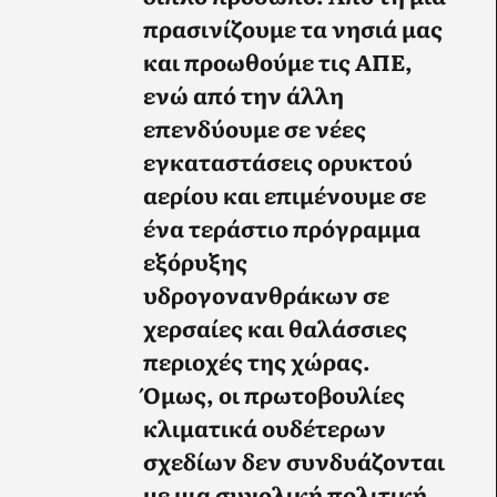
πρασινίζουμε τα νησιά μας
και προωθούμε τις ΑΠΕ,
ενώ από την άλλη
επενδύουμε σε νέες
εγκαταστάσεις ορυκτού
αερίου και επιμένουμε σε
ένα τεράστιο πρόγραμμα
εξόρυξης
υδρογονανθράκων σε
χερσαίες και θαλάσσιες
περιοχές της χώρας.
Όμως,
οι πρωτοβουλίες
κλιματικά ουδέτερων
σχεδίων δεν συνδυάζονται
με μια συνολική πολιτική