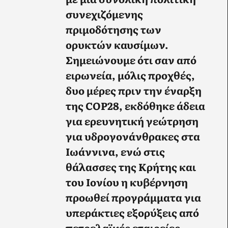
συνεχιζόμενης
πριμοδότησης των
ορυκτών καυσίμων.
Σημειώνουμε ότι σαν από
ειρωνεία, μόλις προχθές,
δυο μέρες πριν την έναρξη
της COP28, εκδόθηκε άδεια
για ερευνητική γεώτρηση
για υδρογονάνθρακες στα
Ιωάννινα, ενώ στις
θάλασσες της Κρήτης και
του Ιονίου η κυβέρνηση
προωθεί προγράμματα για
υπεράκτιες εξορύξεις από
πετρελαϊκές εταιρείες.