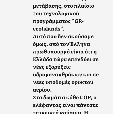
μετάβασης, στο πλαίσιο
του τεχνολογικού
προγράμματος “GR-
ecoIslands”.
Αυτό που δεν ακούσαμε
όμως, από τον Έλληνα
πρωθυπουργό είναι ότι η
Ελλάδα τώρα επενδύει σε
νέες εξορύξεις
υδρογονανθράκων και σε
νέες υποδομές ορυκτού
αερίου.
Στα δωμάτια κάθε COP, ο
ελέφαντας είναι πάντοτε
τα ορυκτά καύσιμα. Η