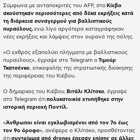
Σύμφωνα με ανταποκριτές του AFP, στο
Κίεβο
ακούστηκαν περισσότερες από δέκα εκρήξεις κατά
τη διάρκεια συναγερμού για βαλλιστικούς
πυραύλους,
ενώ λίγο αργότερα καταγράφηκαν
νέες εκρήξεις και λάμψεις στον ουρανό της πόλης.
«Ο εχθρός εξαπολύει πλήγματα με βαλλιστικούς
πυραύλους», έγραψε στο Telegram ο
Τιμούρ
Τκατσένκο
, επικεφαλής της στρατιωτικής διοίκησης
της περιφέρειας του Κιέβου.
Ο δήμαρχος του Κιέβου,
Βιτάλι Κλίτσκο
, έγραψε
στο Telegram ότι
πολυκατοικία χτυπήθηκε στην
ιστορική περιοχή Ποντίλ.
«
Άνθρωποι είναι εγκλωβισμένοι από τον 7ο έως
τον 9ο όροφο
», ανέφερε ο Κλίτσκο, προσθέτοντας
ότι
συντρίμμια από drones έπεσαν επίσης σε άλλες