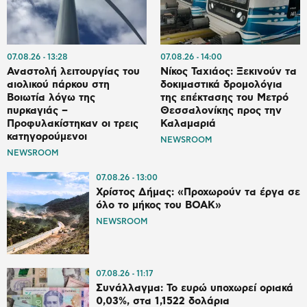
07.08.26
13:28
07.08.26
14:00
Αναστολή λειτουργίας του
Νίκος Ταχιάος: Ξεκινούν τα
αιολικού πάρκου στη
δοκιμαστικά δρομολόγια
Βοιωτία λόγω της
της επέκτασης του Μετρό
πυρκαγιάς –
Θεσσαλονίκης προς την
Προφυλακίστηκαν οι τρεις
Καλαμαριά
κατηγορούμενοι
NEWSROOM
NEWSROOM
07.08.26
13:00
Χρίστος Δήμας: «Προχωρούν τα έργα σε
όλο το μήκος του ΒΟΑΚ»
NEWSROOM
07.08.26
11:17
Συνάλλαγμα: Το ευρώ υποχωρεί οριακά
0,03%, στα 1,1522 δολάρια