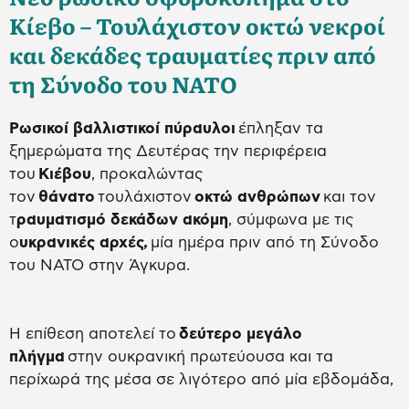
Κίεβο – Τουλάχιστον οκτώ νεκροί
και δεκάδες τραυματίες πριν από
τη Σύνοδο του ΝΑΤΟ
Ρωσικοί βαλλιστικοί πύραυλοι
έπληξαν τα
ξημερώματα της Δευτέρας την περιφέρεια
του
Κιέβου
, προκαλώντας
τον
θάνατο
τουλάχιστον
οκτώ ανθρώπων
και τον
τ
ραυματισμό δεκάδων ακόμη
, σύμφωνα με τις
ο
υκρανικές αρχές,
μία ημέρα πριν από τη Σύνοδο
του NATO στην Άγκυρα.
Η επίθεση αποτελεί το
δεύτερο μεγάλο
πλήγμα
στην ουκρανική πρωτεύουσα και τα
περίχωρά της μέσα σε λιγότερο από μία εβδομάδα,