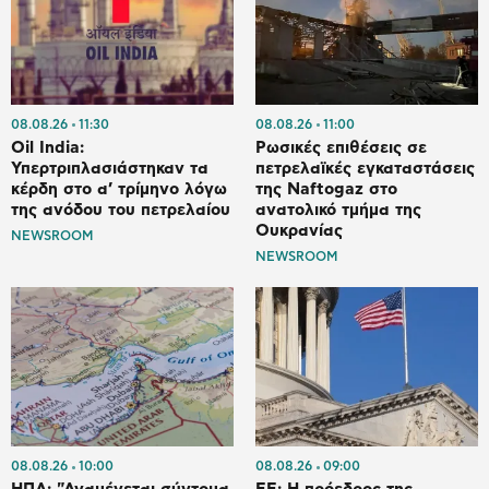
08.08.26
11:30
08.08.26
11:00
Oil India:
Ρωσικές επιθέσεις σε
Υπερτριπλασιάστηκαν τα
πετρελαϊκές εγκαταστάσεις
κέρδη στο α’ τρίμηνο λόγω
της Naftogaz στο
της ανόδου του πετρελαίου
ανατολικό τμήμα της
Ουκρανίας
NEWSROOM
NEWSROOM
08.08.26
10:00
08.08.26
09:00