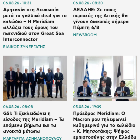
06.08.26
10:31
06.08.26
08:30
Αμηχανία στη Λευκωσία
ΔΕΔΔΗΕ: Σε ποιες
μετά το γαλλικό deal για το
περιοχές της Αττικής θα
καλώδιο – Η Meridiam
γίνουν διακοπές σήμερα
αλλάζει τους όρους του
Πέμπτη 6/8
παιχνιδιού στον Great Sea
NEWSROOM
Interconnector
ΕΙΔΙΚΟΣ ΣΥΝΕΡΓΑΤΗΣ
06.08.26
08:08
05.08.26
19:39
GSI: Τι ξεκλειδώνει η
Πρόεδρος Meridiam: Ο
είσοδος της Meridiam – Τα
Macron μου τηλεφωνεί
επόμενα βήματα και τα
καθημερινά για το καλώδιο
ανοιχτά μέτωπα
- K. Μητσοτάκης: Ψήφος
εμπιστοσύνης στην Ελλάδα
ΜΑΡΓΑΡΙΤΑ ΑΣΗΜΑΚΟΠΟΥΛΟΥ